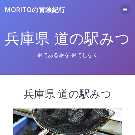
コ
MORITOの冒険紀行
ン
テ
ン
ツ
兵庫県 道の駅みつ
へ
ス
キ
ッ
果てある旅を 果てしなく
プ
兵庫県 道の駅みつ