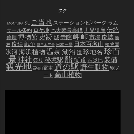
タグ
ご当地
ステーションビバーク
ラム
SL
MONTURA
伝統
世界遺産
ロケ地
七大陸最高峰
サール条約
史跡
岬
峠
博物館
廃墟
寺院
市場
城
修理
廃
戦争
日本百名山
廃線
植物園
校
日本三景
新日本三景
珍百
温泉
海浜植物
湖沼
氷河
珍地名
滝
景
船
神社
装備
秘境駅
街道
祭り
被災地
観光地
道の駅
野生動物
路面電車
駅ノ
高山植物
ート
動
画
プ
レ
ー
ヤ
ー