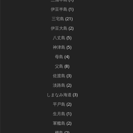
伊豆半島
(1)
三宅島
(21)
伊豆大島
(2)
八丈島
(5)
神津島
(5)
母島
(4)
父島
(8)
佐渡島
(3)
淡路島
(2)
しまなみ海道
(3)
平戸島
(2)
生月島
(1)
軍艦島
(2)
樺島
(2)