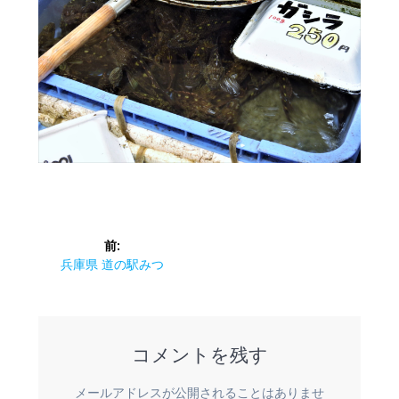
投
前:
稿
前
兵庫県 道の駅みつ
の
ナ
投
稿:
ビ
コメントを残す
ゲ
メールアドレスが公開されることはありませ