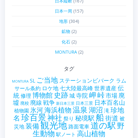
日本縦断
(167)
日本一周
(157)
地形
(304)
鉱物
(2)
化石
(2)
MONTURA
(2)
タグ
ご当地
ステーションビバーク
ラム
SL
MONTURA
伝
世界遺産
ロケ地
七大陸最高峰
サール条約
史跡
岬
峠
博物館
統
廃
寺院
市場
城
修理
墟
戦争
日本百名山
廃線
廃校
日本三景
新日本三景
温泉
海浜植物
湖沼
氷河
珍地
滝
植物園
珍百景
船
神社
名
秘境駅
街道
祭り
被
観光地
道の駅
野
装備
災地
路面電車
生動物
高山植物
駅ノート