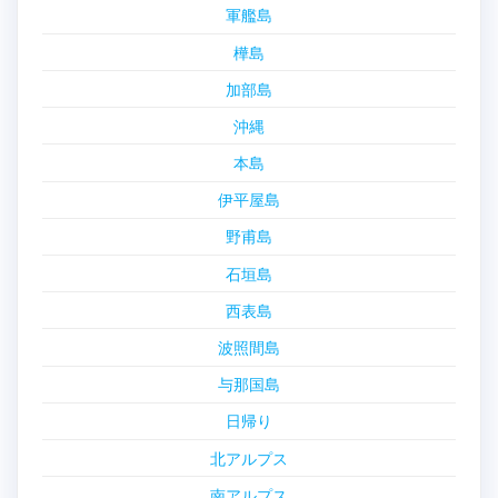
軍艦島
樺島
加部島
沖縄
本島
伊平屋島
野甫島
石垣島
西表島
波照間島
与那国島
日帰り
北アルプス
南アルプス