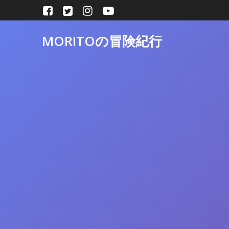
コ
ン
テ
MORITOの冒険紀行
ン
ツ
へ
ス
キ
ッ
プ