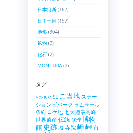
日本縦断
(167)
日本一周
(157)
地形
(304)
鉱物
(2)
化石
(2)
MONTURA
(2)
タグ
ご当地
ステー
SL
MONTURA
ションビバーク
ラムサール
ロケ地
七大陸最高峰
条約
博物
伝統
世界遺産
修理
史跡
岬
峠
館
寺院
市
城