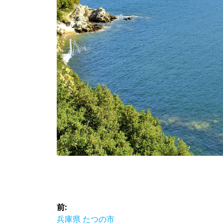
投
前:
前
兵庫県 たつの市