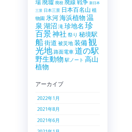
廃墟
戦争
場
廃線
廃校
新日本
日本百名山
植
日本三景
三景
温
海浜植物
氷河
物園
珍
泉
湖沼
珍地名
滝
百景
神社
秘境駅
祭り
観
船
装備
街道
被災地
光地
道の駅
路面電車
野生動物
高山
駅ノート
植物
アーカイブ
2022年1月
2021年8月
2021年6月
2021年1月