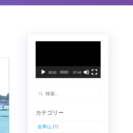
動
画
プ
レ
ー
00:00
07:44
ヤ
ー
検
索:
カテゴリー
金華山
(1)