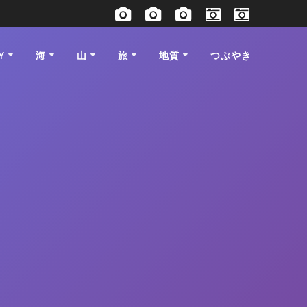
Y
海
山
旅
地質
つぶやき