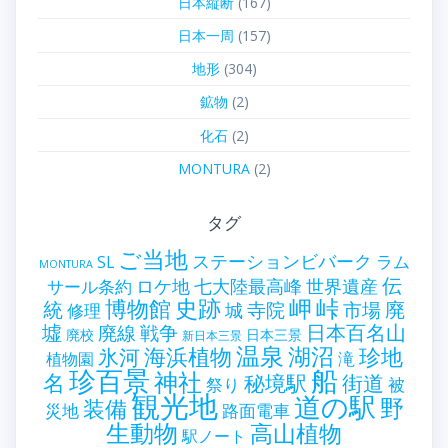
日本縦断
(167)
日本一周
(157)
地形
(304)
鉱物
(2)
化石
(2)
MONTURA
(2)
タグ
ご当地
ステーションビバーク
ラム
SL
MONTURA
伝
世界遺産
ロケ地
七大陸最高峰
サール条約
史跡
岬
峠
博物館
統
廃
寺院
市場
城
修理
墟
戦争
日本百名山
廃線
廃校
日本三景
新日本三景
温泉
海浜植物
湖沼
氷河
珍地
滝
植物園
珍百景
船
神社
名
秘境駅
街道
祭り
被
観光地
道の駅
野
装備
災地
路面電車
生動物
高山植物
駅ノート