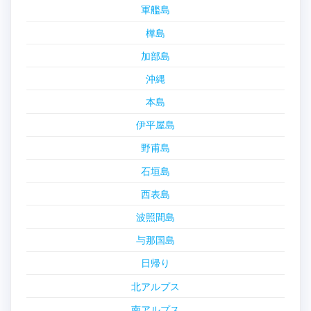
軍艦島
樺島
加部島
沖縄
本島
伊平屋島
野甫島
石垣島
西表島
波照間島
与那国島
日帰り
北アルプス
南アルプス