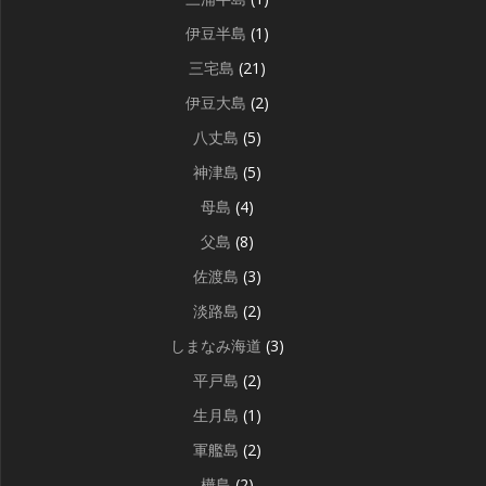
伊豆半島
(1)
三宅島
(21)
伊豆大島
(2)
八丈島
(5)
神津島
(5)
母島
(4)
父島
(8)
佐渡島
(3)
淡路島
(2)
しまなみ海道
(3)
平戸島
(2)
生月島
(1)
軍艦島
(2)
樺島
(2)