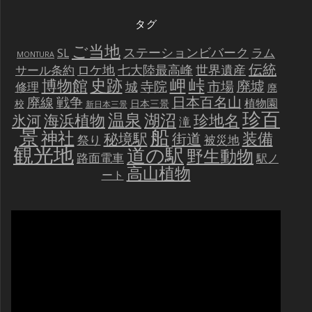
タグ
ご当地
ステーションビバーク
ラム
SL
MONTURA
伝統
世界遺産
ロケ地
七大陸最高峰
サール条約
史跡
岬
峠
博物館
廃墟
寺院
市場
城
修理
廃
戦争
日本百名山
廃線
植物園
校
日本三景
新日本三景
珍百
温泉
海浜植物
湖沼
氷河
珍地名
滝
景
船
神社
装備
秘境駅
街道
祭り
被災地
観光地
道の駅
野生動物
路面電車
駅ノ
高山植物
ート
動
画
プ
レ
ー
ヤ
ー