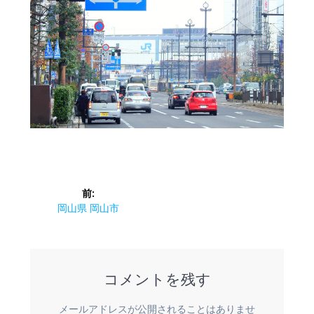
投
前:
稿
前
岡山県 岡山市
の
ナ
投
稿:
ビ
コメントを残す
ゲ
メールアドレスが公開されることはありませ