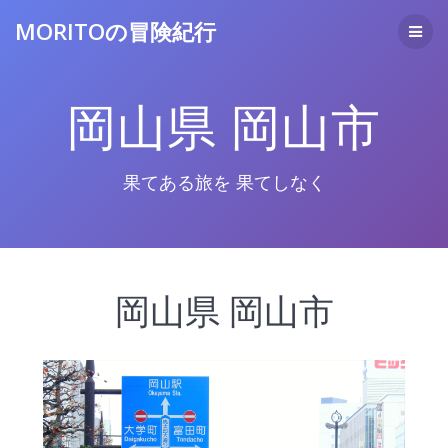
コ
MORITOの冒険紀行
ン
テ
ン
ツ
岡山県 岡山市
へ
ス
キ
ッ
果てある旅を 果てしなく
プ
岡山県 岡山市