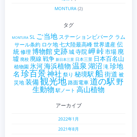
MONTURA
(2)
タグ
ご当地
ステーションビバーク
ラム
SL
MONTURA
伝
世界遺産
ロケ地
七大陸最高峰
サール条約
史跡
岬
峠
博物館
統
廃
寺院
市場
城
修理
墟
戦争
日本百名山
廃線
廃校
日本三景
新日本三景
温泉
海浜植物
湖沼
氷河
珍地
滝
植物園
珍百景
船
神社
名
秘境駅
街道
祭り
被
観光地
道の駅
野
装備
災地
路面電車
生動物
高山植物
駅ノート
アーカイブ
2022年1月
2021年8月