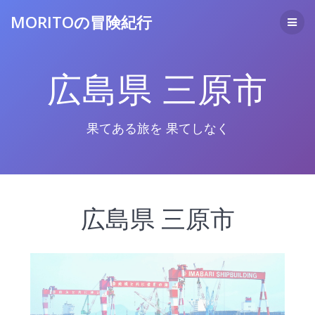
コ
MORITOの冒険紀行
ン
テ
ン
ツ
広島県 三原市
へ
ス
キ
ッ
果てある旅を 果てしなく
プ
広島県 三原市