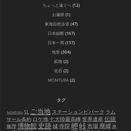
ちょっと遠くへ
(12)
お遍路
(1)
東海自然歩道
(47)
日本縦断
(167)
日本一周
(157)
地形
(304)
鉱物
(2)
化石
(2)
MONTURA
(2)
タグ
ご当地
ステーションビバーク
ラム
SL
MONTURA
伝統
世界遺産
ロケ地
七大陸最高峰
サール条約
史跡
岬
峠
博物館
廃墟
寺院
市場
城
修理
廃