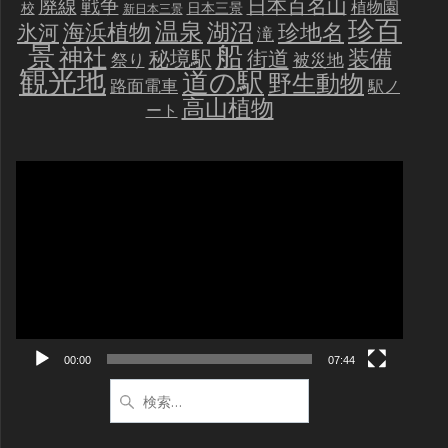
戦争
日本百名山
廃線
植物園
校
日本三景
新日本三景
珍百
温泉
海浜植物
湖沼
氷河
珍地名
滝
景
船
神社
装備
秘境駅
街道
祭り
被災地
観光地
道の駅
野生動物
路面電車
駅ノ
高山植物
ート
動
画
プ
レ
ー
ヤ
ー
00:00
07:44
検
索: