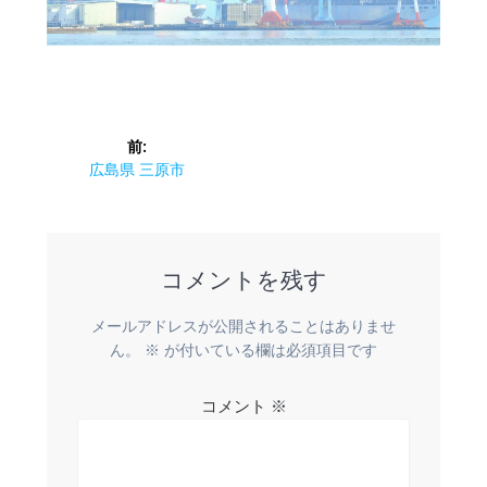
投
前:
稿
前
広島県 三原市
の
ナ
投
稿:
ビ
コメントを残す
ゲ
メールアドレスが公開されることはありませ
ー
ん。
※
が付いている欄は必須項目です
シ
コメント
※
ョ