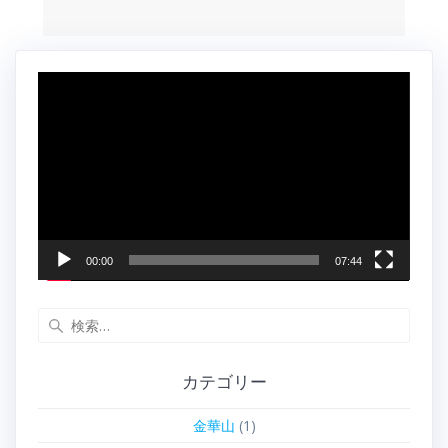
動
画
プ
レ
ー
ヤ
ー
00:00
07:44
検
索:
カテゴリー
金華山
(1)