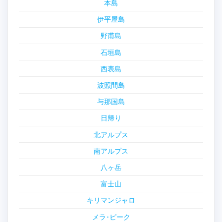
本島
伊平屋島
野甫島
石垣島
西表島
波照間島
与那国島
日帰り
北アルプス
南アルプス
八ヶ岳
富士山
キリマンジャロ
メラ･ピーク