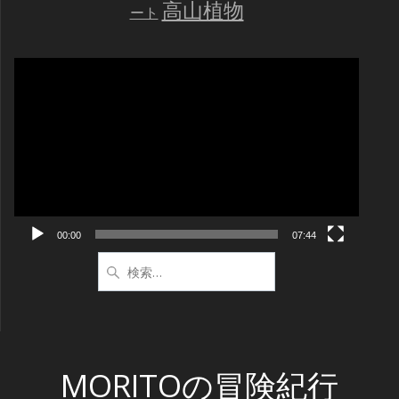
高山植物
ート
動
画
プ
レ
ー
ヤ
ー
00:00
07:44
検
索:
MORITOの冒険紀行