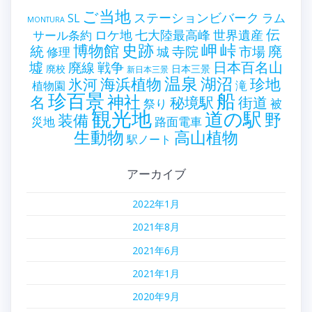
ご当地
ステーションビバーク
ラム
SL
MONTURA
伝
世界遺産
ロケ地
七大陸最高峰
サール条約
史跡
岬
峠
博物館
統
廃
寺院
市場
城
修理
墟
戦争
日本百名山
廃線
廃校
日本三景
新日本三景
温泉
海浜植物
湖沼
氷河
珍地
滝
植物園
珍百景
船
神社
名
秘境駅
街道
祭り
被
観光地
道の駅
野
装備
災地
路面電車
生動物
高山植物
駅ノート
アーカイブ
2022年1月
2021年8月
2021年6月
2021年1月
2020年9月