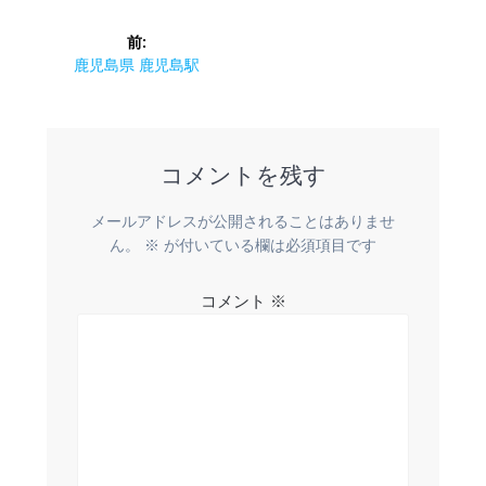
投
前:
稿
前
鹿児島県 鹿児島駅
の
ナ
投
稿:
ビ
コメントを残す
ゲ
メールアドレスが公開されることはありませ
ー
ん。
※
が付いている欄は必須項目です
シ
コメント
※
ョ
ン