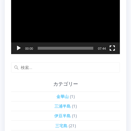
画
プ
レ
ー
ヤ
ー
00:00
07:44
検
索:
カテゴリー
金華山
(1)
三浦半島
(1)
伊豆半島
(1)
三宅島
(21)