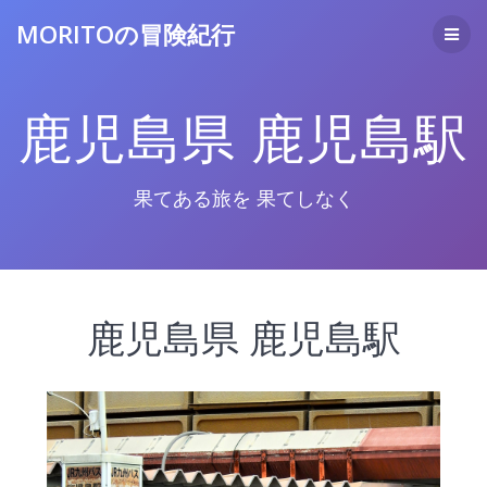
コ
MORITOの冒険紀行
ン
テ
ン
ツ
鹿児島県 鹿児島駅
へ
ス
キ
ッ
果てある旅を 果てしなく
プ
鹿児島県 鹿児島駅