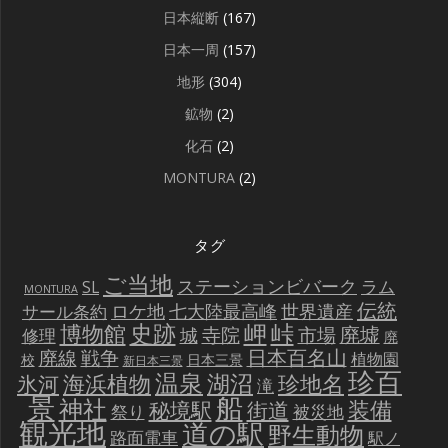
日本縦断
(167)
日本一周
(157)
地形
(304)
鉱物
(2)
化石
(2)
MONTURA
(2)
タグ
ご当地
ステーションビバーク
ラム
SL
MONTURA
伝統
世界遺産
ロケ地
七大陸最高峰
サール条約
史跡
岬
峠
博物館
廃墟
寺院
市場
城
修理
廃
戦争
日本百名山
廃線
植物園
校
日本三景
新日本三景
珍百
温泉
海浜植物
湖沼
氷河
珍地名
滝
景
船
神社
装備
秘境駅
街道
祭り
被災地
観光地
道の駅
野生動物
路面電車
駅ノ