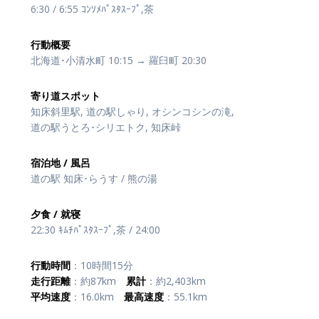
6:30 / 6:55 ｺﾝｿﾒﾊﾟｽﾀｽｰﾌﾟ,茶
行動概要
北海道･小清水町 10:15 → 羅臼町 20:30
寄り道スポット
知床斜里駅, 道の駅しゃり, オシンコシンの滝,
道の駅うとろ･シリエトク, 知床峠
宿泊地 / 風呂
道の駅 知床･らうす / 熊の湯
夕食 / 就寝
22:30 ｷﾑﾁﾊﾟｽﾀｽｰﾌﾟ,茶 / 24:00
行動時間
：10時間15分
走行距離
：約87km
累計
：約2,403km
平均速度
：16.0km
最高速度
：55.1km