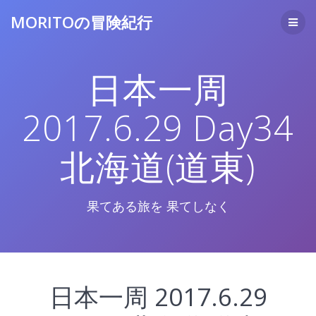
コ
MORITOの冒険紀行
ン
テ
ン
ツ
日本一周
へ
ス
キ
2017.6.29 Day34
ッ
プ
北海道(道東)
果てある旅を 果てしなく
日本一周 2017.6.29