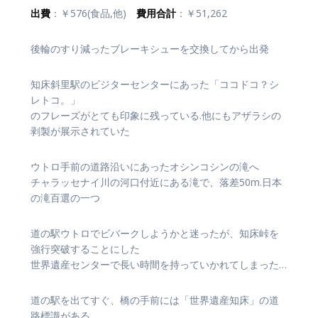
出費
：￥576(食品,他)
費用合計
：￥51,262
後輪のすり減ったブレーキシューを交換してから出発
知床斜里駅のビジターセンターにあった「ココドコ？シ
レトコ。」
のフレーズがとても印象に残っている.他にもアザラシの
剥製が展示されていた
ウトロ手前の道路沿いにあったオシンコシンの滝へ
チャラッセナイ川の河口付近にある滝で、落差50m.日本
の滝百選の一つ
道の駅ウトロでビバークしようかと迷ったが、知床峠を
強行突破することにした
世界遺産センターで長い時間を持っていかれてしまった…
道の駅を出てすぐ、橋の手前には「世界遺産知床」の道
路標識がある