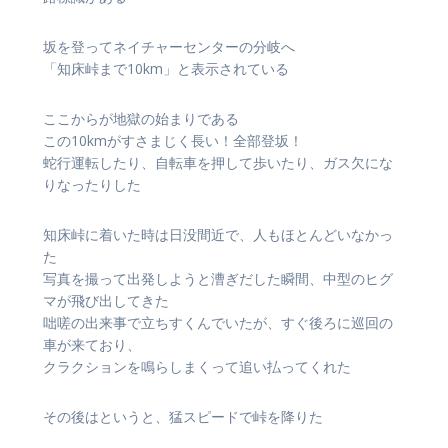
坂を登ってネイチャーセンターの分岐へ
「知床峠まで10km」と表示されている
ここからが地獄の始まりである
この10kmがすさまじく長い！全部登坂！
蛇行運転したり、自転車を押して歩いたり、ガス欠にな
りなったりした
知床峠に着いた時は日没間近で、人もほとんどいなかっ
た
写真を撮って出発しようと漕ぎだした瞬間、中型のヒグ
マが飛び出してきた
咄嗟の出来事で立ちすくんでいたが、すぐ後ろに巡回の
車が来ており、
クラクションを鳴らしまくって追い払ってくれた
その後はというと、猛スピードで峠を降りた