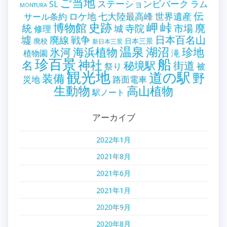
ご当地
ステーションビバーク
ラム
SL
MONTURA
伝
世界遺産
ロケ地
七大陸最高峰
サール条約
史跡
岬
峠
博物館
統
廃
寺院
市場
城
修理
墟
戦争
日本百名山
廃線
廃校
日本三景
新日本三景
温泉
海浜植物
湖沼
氷河
珍地
滝
植物園
珍百景
船
神社
名
秘境駅
街道
祭り
被
観光地
道の駅
野
装備
災地
路面電車
生動物
高山植物
駅ノート
アーカイブ
2022年1月
2021年8月
2021年6月
2021年1月
2020年9月
2020年8月