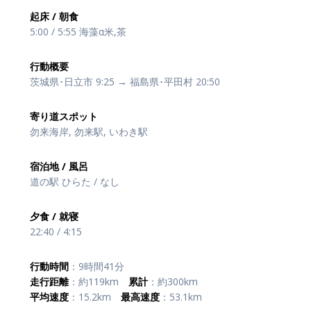
起床 / 朝食
5:00 / 5:55 海藻α米,茶
行動概要
茨城県･日立市 9:25 → 福島県･平田村 20:50
寄り道スポット
勿来海岸, 勿来駅, いわき駅
宿泊地 / 風呂
道の駅 ひらた / なし
夕食 / 就寝
22:40 / 4:15
行動時間
：9時間41分
走行距離
：約119km
累計
：約300km
平均速度
：15.2km
最高速度
：53.1km