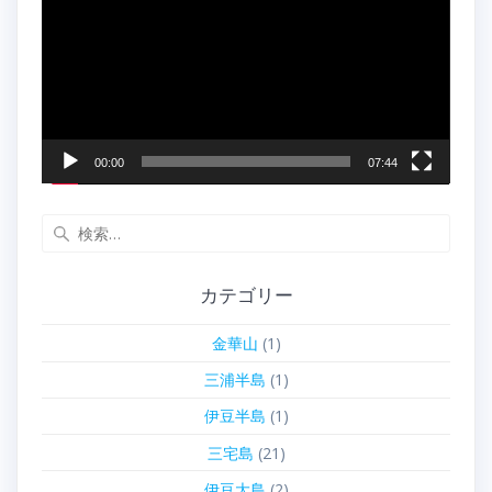
プ
レ
ー
ヤ
ー
00:00
07:44
検
索:
カテゴリー
金華山
(1)
三浦半島
(1)
伊豆半島
(1)
三宅島
(21)
伊豆大島
(2)