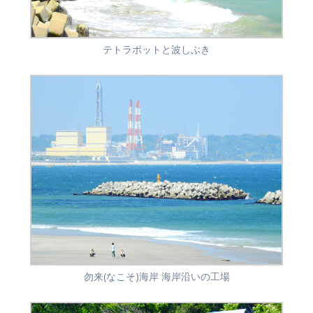
テトラポットと波しぶき
勿来(なこそ)海岸 海岸沿いの工場