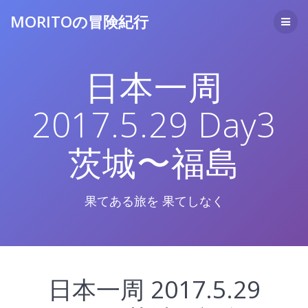
コ
MORITOの冒険紀行
ン
テ
ン
ツ
日本一周
へ
ス
キ
2017.5.29 Day3
ッ
プ
茨城〜福島
果てある旅を 果てしなく
日本一周 2017.5.29