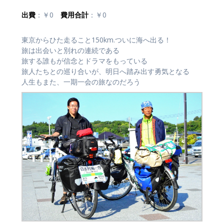
出費
：￥0
費用合計
：￥0
東京からひた走ること150km.ついに海へ出る！
旅は出会いと別れの連続である
旅する誰もが信念とドラマをもっている
旅人たちとの巡り合いが、明日へ踏み出す勇気となる
人生もまた、一期一会の旅なのだろう