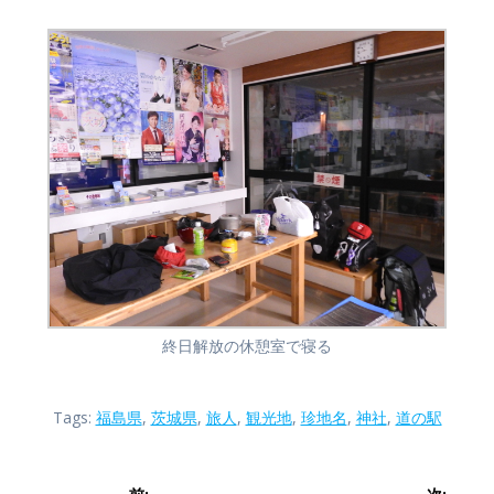
終日解放の休憩室で寝る
Tags:
福島県
,
茨城県
,
旅人
,
観光地
,
珍地名
,
神社
,
道の駅
投