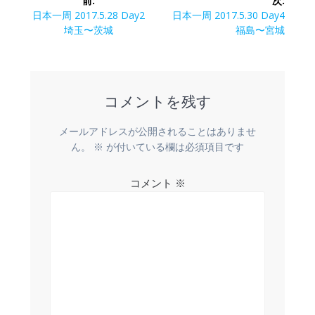
前:
次:
稿
前
次
日本一周 2017.5.28 Day2
日本一周 2017.5.30 Day4
の
の
埼玉〜茨城
福島〜宮城
ナ
投
投
稿:
稿:
ビ
コメントを残す
ゲ
ー
メールアドレスが公開されることはありませ
ん。
※
が付いている欄は必須項目です
シ
コメント
※
ョ
ン