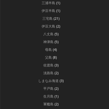
三浦半島
(1)
伊豆半島
(1)
三宅島
(21)
伊豆大島
(2)
八丈島
(5)
神津島
(5)
母島
(4)
父島
(8)
佐渡島
(3)
淡路島
(2)
しまなみ海道
(3)
平戸島
(2)
生月島
(1)
軍艦島
(2)