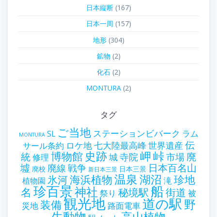
日本縦断
(167)
日本一周
(157)
地形
(304)
鉱物
(2)
化石
(2)
MONTURA
(2)
タグ
ご当地
ステーションビバーク
ラム
SL
MONTURA
伝
世界遺産
ロケ地
七大陸最高峰
サール条約
史跡
岬
峠
博物館
統
廃
寺院
市場
城
修理
墟
戦争
日本百名山
廃線
廃校
日本三景
新日本三景
温泉
海浜植物
湖沼
氷河
珍地
滝
植物園
珍百景
船
神社
名
秘境駅
街道
祭り
被
観光地
道の駅
野
装備
災地
路面電車
生動物
高山植物