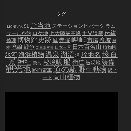
タグ
ご当地
ステーションビバーク
ラム
SL
MONTURA
伝統
世界遺産
ロケ地
七大陸最高峰
サール条約
史跡
岬
峠
博物館
廃墟
寺院
市場
城
修理
廃
戦争
日本百名山
廃線
植物園
校
日本三景
新日本三景
珍百
温泉
海浜植物
湖沼
氷河
珍地名
滝
景
船
神社
装備
秘境駅
街道
祭り
被災地
観光地
道の駅
野生動物
路面電車
駅ノ
高山植物
ート
動
画
プ
レ
ー
ヤ