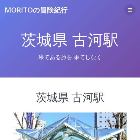
コ
MORITOの冒険紀行
ン
テ
ン
ツ
茨城県 古河駅
へ
ス
キ
ッ
果てある旅を 果てしなく
プ
茨城県 古河駅