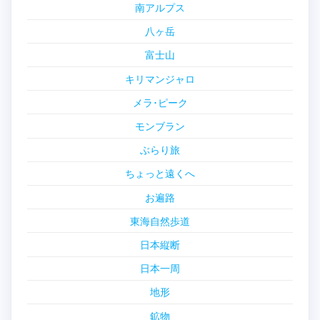
南アルプス
八ヶ岳
富士山
キリマンジャロ
メラ･ピーク
モンブラン
ぶらり旅
ちょっと遠くへ
お遍路
東海自然歩道
日本縦断
日本一周
地形
鉱物