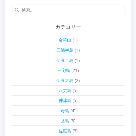
検
索:
カテゴリー
金華山
(1)
三浦半島
(1)
伊豆半島
(1)
三宅島
(21)
伊豆大島
(2)
八丈島
(5)
神津島
(5)
母島
(4)
父島
(8)
佐渡島
(3)