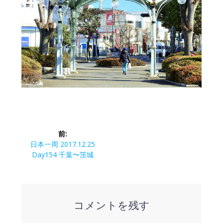
投
前:
稿
前
日本一周 2017.12.25
の
Day154 千葉〜茨城
ナ
投
稿:
ビ
コメントを残す
ゲ