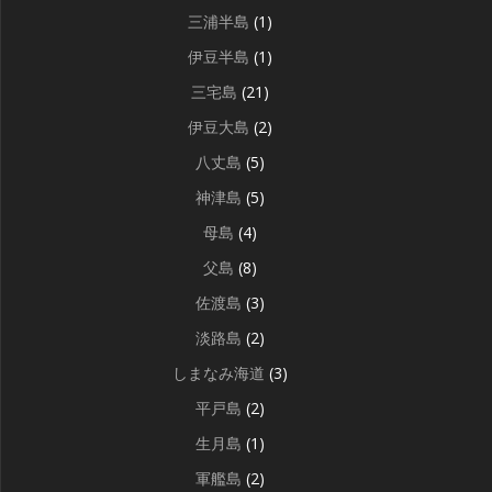
三浦半島
(1)
伊豆半島
(1)
三宅島
(21)
伊豆大島
(2)
八丈島
(5)
神津島
(5)
母島
(4)
父島
(8)
佐渡島
(3)
淡路島
(2)
しまなみ海道
(3)
平戸島
(2)
生月島
(1)
軍艦島
(2)