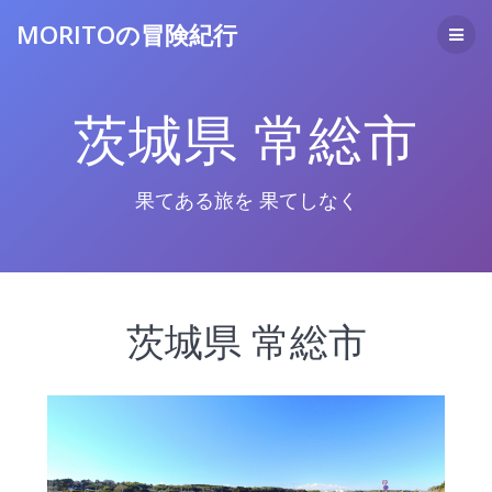
コ
MORITOの冒険紀行
ン
テ
ン
ツ
茨城県 常総市
へ
ス
キ
ッ
果てある旅を 果てしなく
プ
茨城県 常総市