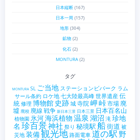
日本縦断
(167)
日本一周
(157)
地形
(304)
鉱物
(2)
化石
(2)
MONTURA
(2)
タグ
ご当地
ステーションビバーク
ラム
SL
MONTURA
伝
世界遺産
ロケ地
七大陸最高峰
サール条約
史跡
岬
峠
博物館
統
廃
寺院
市場
城
修理
墟
戦争
日本百名山
廃線
廃校
日本三景
新日本三景
温泉
海浜植物
湖沼
氷河
珍地
滝
植物園
珍百景
船
神社
名
秘境駅
街道
祭り
被
観光地
道の駅
野
装備
災地
路面電車