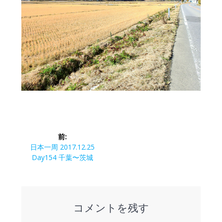
投
前:
稿
前
日本一周 2017.12.25
の
Day154 千葉〜茨城
ナ
投
稿:
ビ
コメントを残す
ゲ