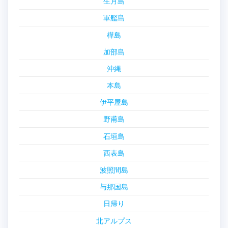
生月島
軍艦島
樺島
加部島
沖縄
本島
伊平屋島
野甫島
石垣島
西表島
波照間島
与那国島
日帰り
北アルプス