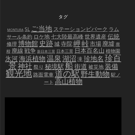
タグ
ご当地
ステーションビバーク
ラム
SL
MONTURA
伝統
世界遺産
ロケ地
七大陸最高峰
サール条約
史跡
岬
峠
博物館
廃墟
寺院
市場
城
修理
廃
戦争
日本百名山
廃線
植物園
校
日本三景
新日本三景
珍百
温泉
海浜植物
湖沼
氷河
珍地名
滝
景
船
神社
装備
秘境駅
街道
祭り
被災地
観光地
道の駅
野生動物
路面電車
駅ノ
高山植物
ート
動
画
プ
レ
ー
ヤ