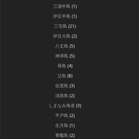
三浦半島
(1)
伊豆半島
(1)
三宅島
(21)
伊豆大島
(2)
八丈島
(5)
神津島
(5)
母島
(4)
父島
(8)
佐渡島
(3)
淡路島
(2)
しまなみ海道
(3)
平戸島
(2)
生月島
(1)
軍艦島
(2)