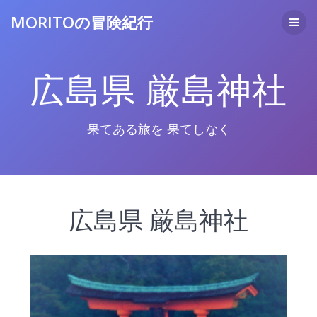
コ
MORITOの冒険紀行
ン
テ
ン
ツ
広島県 厳島神社
へ
ス
キ
ッ
果てある旅を 果てしなく
プ
広島県 厳島神社