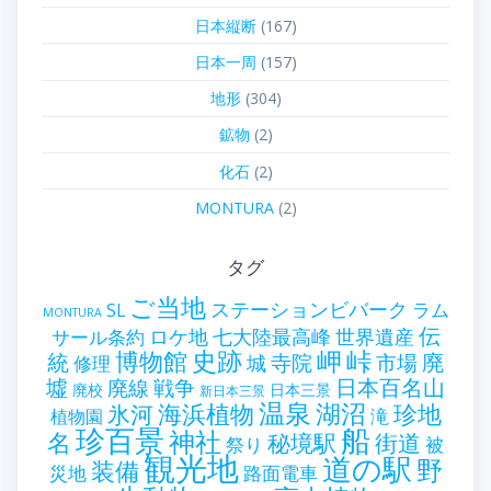
日本縦断
(167)
日本一周
(157)
地形
(304)
鉱物
(2)
化石
(2)
MONTURA
(2)
タグ
ご当地
ステーションビバーク
ラム
SL
MONTURA
伝
世界遺産
ロケ地
七大陸最高峰
サール条約
史跡
岬
峠
博物館
統
廃
寺院
市場
城
修理
墟
戦争
日本百名山
廃線
廃校
日本三景
新日本三景
温泉
海浜植物
湖沼
氷河
珍地
滝
植物園
珍百景
船
神社
名
秘境駅
街道
祭り
被
観光地
道の駅
野
装備
災地
路面電車