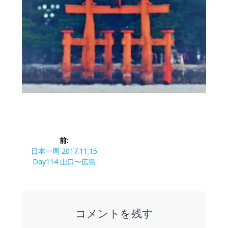
投
前:
稿
前
日本一周 2017.11.15
の
Day114 山口〜広島
ナ
投
稿:
ビ
コメントを残す
ゲ