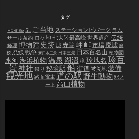
タグ
ご当地
ステーションビバーク
ラム
SL
MONTURA
伝統
世界遺産
ロケ地
七大陸最高峰
サール条約
史跡
岬
峠
博物館
廃墟
寺院
市場
城
修理
廃
戦争
日本百名山
廃線
植物園
校
日本三景
新日本三景
珍百
温泉
海浜植物
湖沼
氷河
珍地名
滝
景
船
神社
装備
秘境駅
街道
祭り
被災地
観光地
道の駅
野生動物
路面電車
駅ノ
高山植物
ート
動
画
プ
レ
ー
ヤ