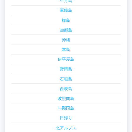
生月島
軍艦島
樺島
加部島
沖縄
本島
伊平屋島
野甫島
石垣島
西表島
波照間島
与那国島
日帰り
北アルプス