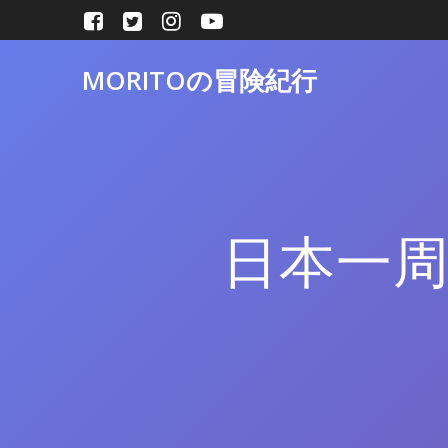
コ
ン
テ
MORITOの冒険紀行
ン
ツ
へ
ス
キ
ッ
プ
日本一周 2