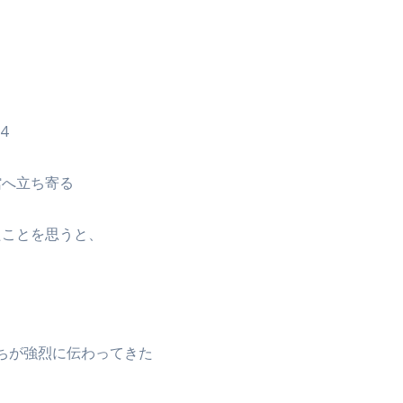
4
館へ立ち寄る
たことを思うと、
持ちが強烈に伝わってきた