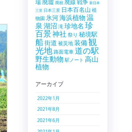
廃墟
戦争
場
廃線
廃校
新日本
日本百名山
植
日本三景
三景
温
海浜植物
氷河
物園
珍
泉
湖沼
珍地名
滝
百景
神社
秘境駅
祭り
観
船
装備
街道
被災地
光地
道の駅
路面電車
野生動物
高山
駅ノート
植物
アーカイブ
2022年1月
2021年8月
2021年6月
2021年1月