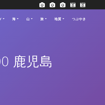
Y
海
山
旅
地質
つぶやき
100 鹿児島