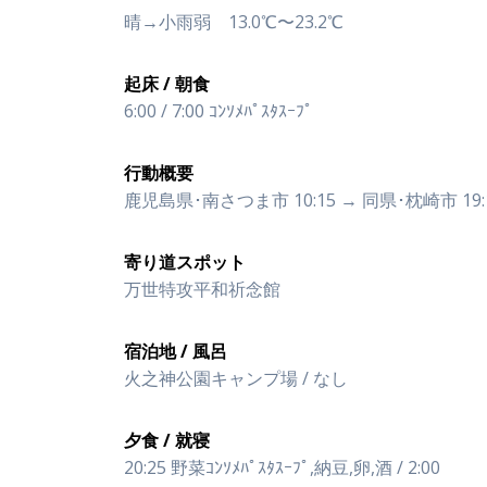
晴→小雨弱 13.0℃〜23.2℃
起床 / 朝食
6:00 / 7:00 ｺﾝｿﾒﾊﾟｽﾀｽｰﾌﾟ
行動概要
鹿児島県･南さつま市 10:15 → 同県･枕崎市 19:
寄り道スポット
万世特攻平和祈念館
宿泊地 / 風呂
火之神公園キャンプ場 / なし
夕食 / 就寝
20:25 野菜ｺﾝｿﾒﾊﾟｽﾀｽｰﾌﾟ,納豆,卵,酒 / 2:00