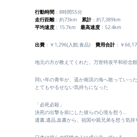
行動時間
：8時間55分
走行距離
：約73km
累計
：約7,389km
平均速度
：15.7km
最高速度
：52.4km
出費
：￥1,296(入館,食品)
費用合計
：￥66,17
地元の方が教えてくれた、万世特攻平和祈念
同い年の青年が、遥か南溟の海へ散っていっ
とてもやるせない気持ちになった
「必死必殺」
決死の出撃を前にした彼らの心境を想う…
遺書,遺品,血書から、祖国や親兄弟を想う気