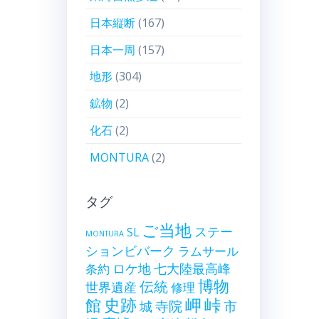
日本縦断
(167)
日本一周
(157)
地形
(304)
鉱物
(2)
化石
(2)
MONTURA
(2)
タグ
ご当地
ステー
SL
MONTURA
ションビバーク
ラムサール
ロケ地
七大陸最高峰
条約
博物
伝統
世界遺産
修理
史跡
岬
峠
館
寺院
市
城