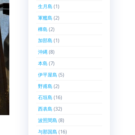
生月島
(1)
軍艦島
(2)
樺島
(2)
加部島
(1)
沖縄
(8)
本島
(7)
伊平屋島
(5)
野甫島
(2)
石垣島
(16)
西表島
(32)
波照間島
(8)
与那国島
(16)