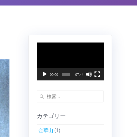
動
画
プ
レ
ー
00:00
07:44
ヤ
ー
検
索:
カテゴリー
金華山
(1)