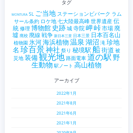
タグ
ご当地
ステーションビバーク
ラム
SL
MONTURA
伝
世界遺産
ロケ地
七大陸最高峰
サール条約
史跡
岬
峠
博物館
統
廃
寺院
市場
城
修理
墟
戦争
日本百名山
廃線
廃校
日本三景
新日本三景
温泉
海浜植物
湖沼
氷河
珍地
滝
植物園
珍百景
船
神社
名
秘境駅
街道
祭り
被
観光地
道の駅
野
装備
災地
路面電車
生動物
高山植物
駅ノート
アーカイブ
2022年1月
2021年8月
2021年6月
2021年1月
2020年9月