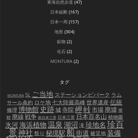
東海自然歩道
(47)
日本縦断
(167)
日本一周
(157)
地形
(304)
鉱物
(2)
化石
(2)
MONTURA
(2)
タグ
ご当地
ステーションビバーク
ラム
SL
MONTURA
伝統
世界遺産
ロケ地
七大陸最高峰
サール条約
史跡
岬
峠
博物館
廃墟
寺院
市場
城
修理
廃
戦争
日本百名山
廃線
植物園
校
日本三景
新日本三景
珍百
温泉
海浜植物
湖沼
氷河
珍地名
滝
景
船
神社
装備
秘境駅
街道
祭り
被災地