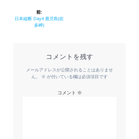
投
前:
稿
前
日本縦断 Day4 鹿児島(佐
の
多岬)
ナ
投
稿:
ビ
コメントを残す
ゲ
ー
メールアドレスが公開されることはありませ
ん。
※
が付いている欄は必須項目です
シ
コメント
※
ョ
ン