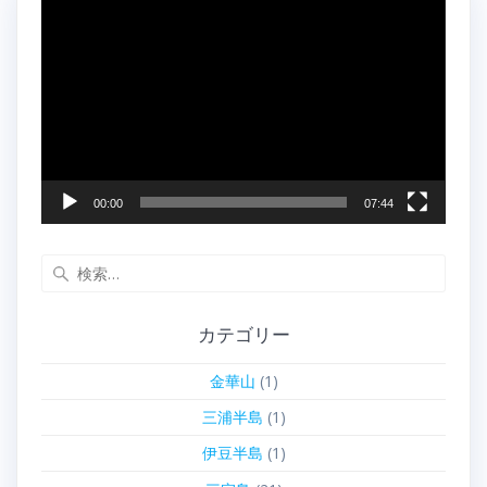
動
画
プ
レ
ー
ヤ
ー
00:00
07:44
検
索:
カテゴリー
金華山
(1)
三浦半島
(1)
伊豆半島
(1)