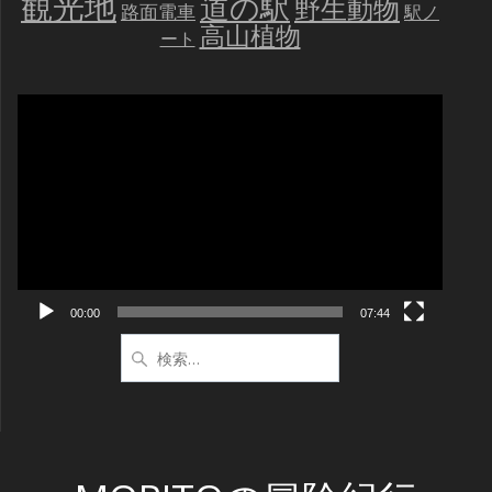
観光地
道の駅
野生動物
路面電車
駅ノ
高山植物
ート
動
画
プ
レ
ー
ヤ
ー
00:00
07:44
検
索: