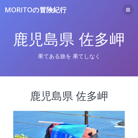
コ
MORITOの冒険紀行
ン
テ
ン
ツ
鹿児島県 佐多岬
へ
ス
キ
ッ
果てある旅を 果てしなく
プ
鹿児島県 佐多岬