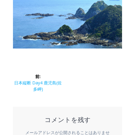
投
前:
稿
前
日本縦断 Day4 鹿児島(佐
の
多岬)
ナ
投
稿:
ビ
コメントを残す
ゲ
メールアドレスが公開されることはありませ