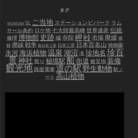
タグ
ご当地
ステーションビバーク
ラム
SL
MONTURA
伝統
世界遺産
ロケ地
七大陸最高峰
サール条約
史跡
岬
峠
博物館
廃墟
寺院
市場
城
修理
廃
戦争
日本百名山
廃線
植物園
校
日本三景
新日本三景
珍百
温泉
海浜植物
湖沼
氷河
珍地名
滝
景
船
神社
装備
秘境駅
街道
祭り
被災地
観光地
道の駅
野生動物
路面電車
駅ノ
高山植物
ート
動
画
プ
レ
ー
ヤ
ー