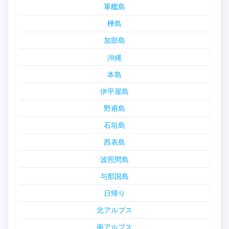
軍艦島
樺島
加部島
沖縄
本島
伊平屋島
野甫島
石垣島
西表島
波照間島
与那国島
日帰り
北アルプス
南アルプス