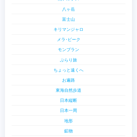
八ヶ岳
富士山
キリマンジャロ
メラ･ピーク
モンブラン
ぶらり旅
ちょっと遠くへ
お遍路
東海自然歩道
日本縦断
日本一周
地形
鉱物