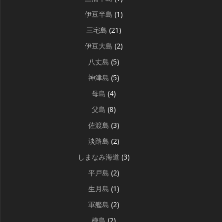
伊豆半島
(1)
三宅島
(21)
伊豆大島
(2)
八丈島
(5)
神津島
(5)
母島
(4)
父島
(8)
佐渡島
(3)
淡路島
(2)
しまなみ海道
(3)
平戸島
(2)
生月島
(1)
軍艦島
(2)
樺島
(2)