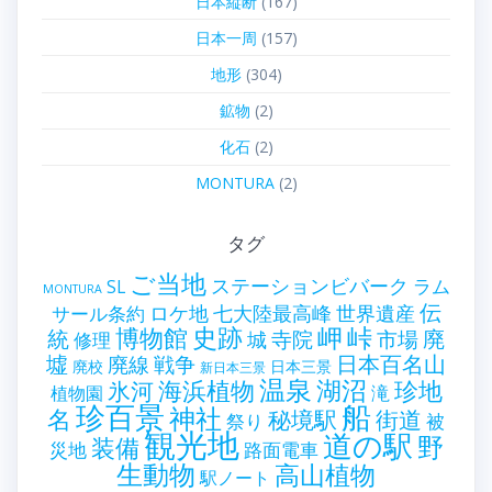
日本縦断
(167)
日本一周
(157)
地形
(304)
鉱物
(2)
化石
(2)
MONTURA
(2)
タグ
ご当地
ステーションビバーク
ラム
SL
MONTURA
伝
世界遺産
ロケ地
七大陸最高峰
サール条約
史跡
岬
峠
博物館
統
廃
寺院
市場
城
修理
墟
戦争
日本百名山
廃線
廃校
日本三景
新日本三景
温泉
海浜植物
湖沼
氷河
珍地
滝
植物園
珍百景
船
神社
名
秘境駅
街道
祭り
被
観光地
道の駅
野
装備
災地
路面電車
生動物
高山植物
駅ノート