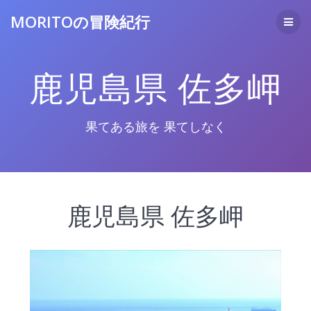
コ
MORITOの冒険紀行
ン
テ
ン
ツ
鹿児島県 佐多岬
へ
ス
キ
ッ
果てある旅を 果てしなく
プ
鹿児島県 佐多岬