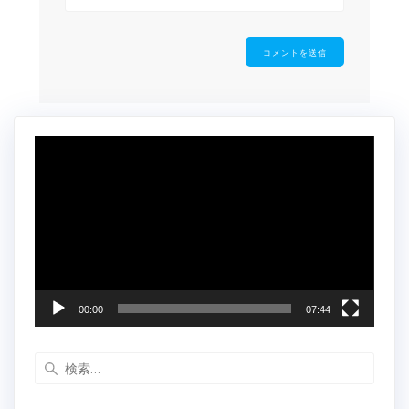
動
画
プ
レ
ー
ヤ
ー
00:00
07:44
検
索: