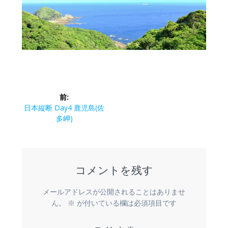
投
前:
稿
前
日本縦断 Day4 鹿児島(佐
の
多岬)
ナ
投
稿:
ビ
コメントを残す
ゲ
ー
メールアドレスが公開されることはありませ
ん。
※
が付いている欄は必須項目です
シ