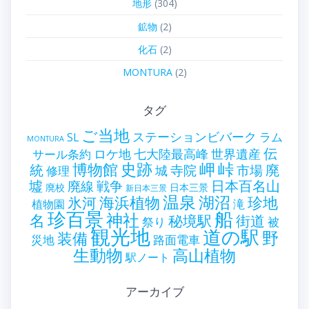
地形
(304)
鉱物
(2)
化石
(2)
MONTURA
(2)
タグ
ご当地
ステーションビバーク
ラム
SL
MONTURA
伝
世界遺産
ロケ地
七大陸最高峰
サール条約
史跡
岬
峠
博物館
統
廃
寺院
市場
城
修理
墟
戦争
日本百名山
廃線
廃校
日本三景
新日本三景
温泉
海浜植物
湖沼
氷河
珍地
滝
植物園
珍百景
船
神社
名
秘境駅
街道
祭り
被
観光地
道の駅
野
装備
災地
路面電車
生動物
高山植物
駅ノート
アーカイブ