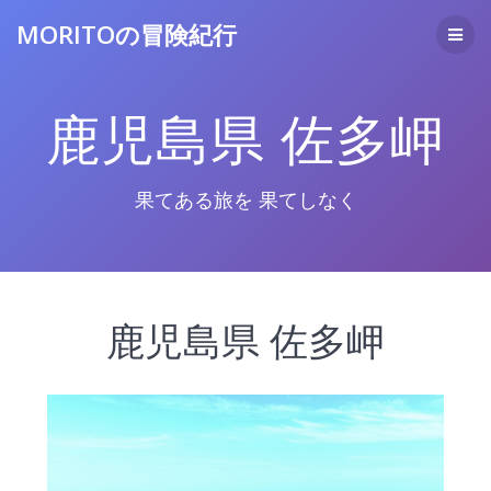
コ
MORITOの冒険紀行
ン
テ
ン
ツ
鹿児島県 佐多岬
へ
ス
キ
ッ
果てある旅を 果てしなく
プ
鹿児島県 佐多岬