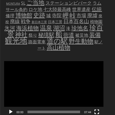
ご当地
ステーションビバーク
ラム
SL
MONTURA
伝統
世界遺産
ロケ地
七大陸最高峰
サール条約
史跡
岬
峠
博物館
廃墟
寺院
市場
城
修理
廃
戦争
日本百名山
廃線
植物園
校
日本三景
新日本三景
珍百
温泉
海浜植物
湖沼
氷河
珍地名
滝
景
船
神社
装備
秘境駅
街道
祭り
被災地
観光地
道の駅
野生動物
路面電車
駅ノ
高山植物
ート
動
画
プ
レ
ー
ヤ
ー
00:00
07:44