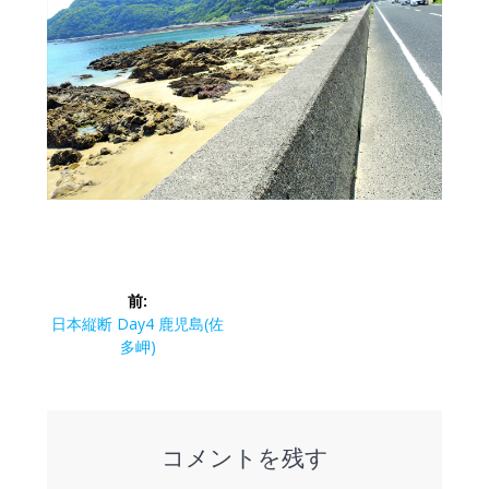
投
前:
稿
前
日本縦断 Day4 鹿児島(佐
の
多岬)
ナ
投
稿:
ビ
コメントを残す
ゲ