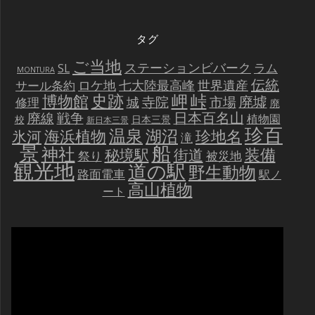
タグ
ご当地
ステーションビバーク
ラム
SL
MONTURA
伝統
世界遺産
ロケ地
七大陸最高峰
サール条約
史跡
岬
峠
博物館
廃墟
寺院
市場
城
修理
廃
戦争
日本百名山
廃線
植物園
校
日本三景
新日本三景
珍百
温泉
海浜植物
湖沼
氷河
珍地名
滝
景
船
神社
装備
秘境駅
街道
祭り
被災地
観光地
道の駅
野生動物
路面電車
駅ノ
高山植物
ート
動
画
プ
レ
ー
ヤ