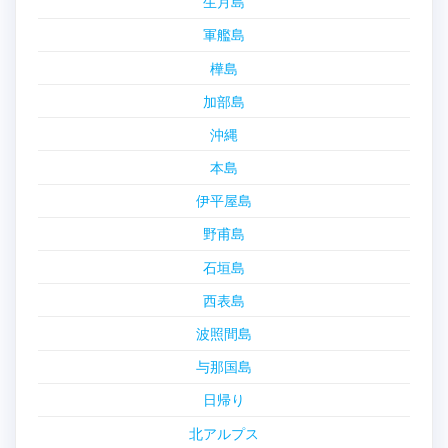
生月島
軍艦島
樺島
加部島
沖縄
本島
伊平屋島
野甫島
石垣島
西表島
波照間島
与那国島
日帰り
北アルプス