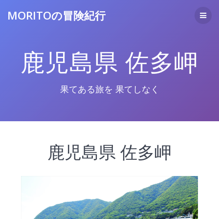
コ
MORITOの冒険紀行
ン
テ
ン
ツ
鹿児島県 佐多岬
へ
ス
キ
ッ
果てある旅を 果てしなく
プ
鹿児島県 佐多岬