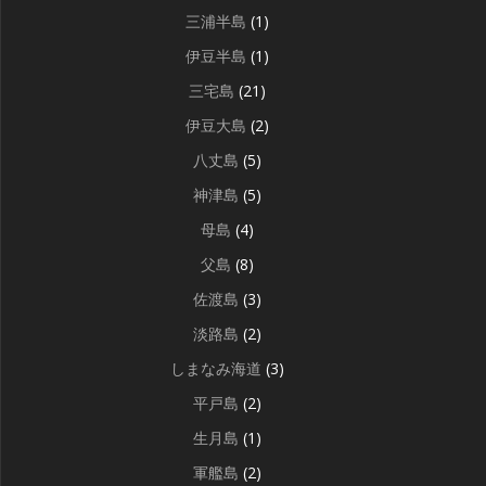
三浦半島
(1)
伊豆半島
(1)
三宅島
(21)
伊豆大島
(2)
八丈島
(5)
神津島
(5)
母島
(4)
父島
(8)
佐渡島
(3)
淡路島
(2)
しまなみ海道
(3)
平戸島
(2)
生月島
(1)
軍艦島
(2)