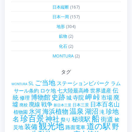
日本縦断
(167)
日本一周
(157)
地形
(304)
鉱物
(2)
化石
(2)
MONTURA
(2)
タグ
ご当地
ステーションビバーク
ラム
SL
MONTURA
伝
世界遺産
ロケ地
七大陸最高峰
サール条約
史跡
岬
峠
博物館
統
廃
寺院
市場
城
修理
墟
戦争
日本百名山
廃線
廃校
日本三景
新日本三景
温泉
海浜植物
湖沼
氷河
珍地
滝
植物園
珍百景
船
神社
名
秘境駅
街道
祭り
被
観光地
道の駅
野
装備
災地
路面電車