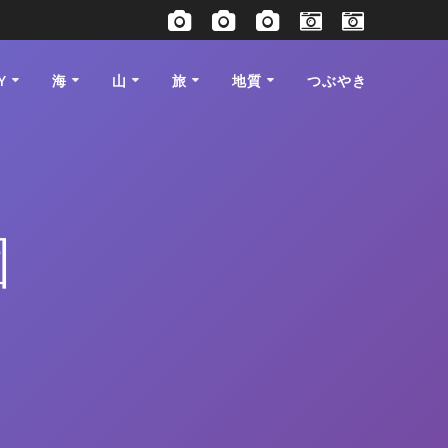
Y
海
山
旅
地質
つぶやき
園