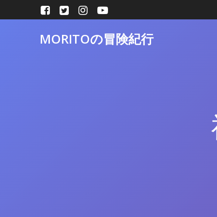
コ
ン
テ
MORITOの冒険紀行
ン
ツ
へ
ス
キ
ッ
プ