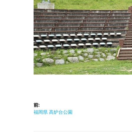
投
前:
稿
前
福岡県 高炉台公園
の
ナ
投