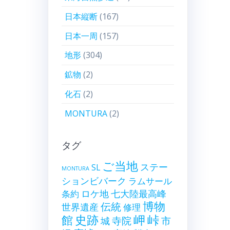
日本縦断
(167)
日本一周
(157)
地形
(304)
鉱物
(2)
化石
(2)
MONTURA
(2)
タグ
ご当地
ステー
SL
MONTURA
ションビバーク
ラムサール
ロケ地
七大陸最高峰
条約
博物
伝統
世界遺産
修理
史跡
岬
峠
館
寺院
市
城