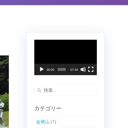
動
画
プ
レ
ー
00:00
07:44
ヤ
ー
検
索:
カテゴリー
金華山
(1)