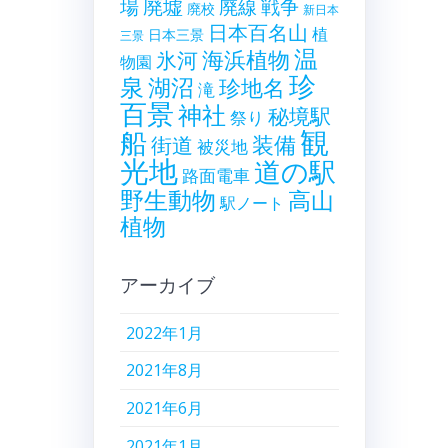
廃墟
戦争
場
廃線
廃校
新日本
日本百名山
植
日本三景
三景
温
海浜植物
氷河
物園
珍
泉
湖沼
珍地名
滝
百景
神社
秘境駅
祭り
観
船
装備
街道
被災地
光地
道の駅
路面電車
野生動物
高山
駅ノート
植物
アーカイブ
2022年1月
2021年8月
2021年6月
2021年1月