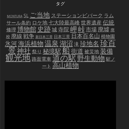
タグ
ご当地
ステーションビバーク
ラム
SL
MONTURA
伝統
世界遺産
ロケ地
七大陸最高峰
サール条約
史跡
岬
峠
博物館
廃墟
寺院
市場
城
修理
廃
戦争
日本百名山
廃線
植物園
校
日本三景
新日本三景
珍百
温泉
海浜植物
湖沼
氷河
珍地名
滝
景
船
神社
装備
秘境駅
街道
祭り
被災地
観光地
道の駅
野生動物
路面電車
駅ノ
高山植物
ート
動
画
プ
レ
ー
ヤ
ー