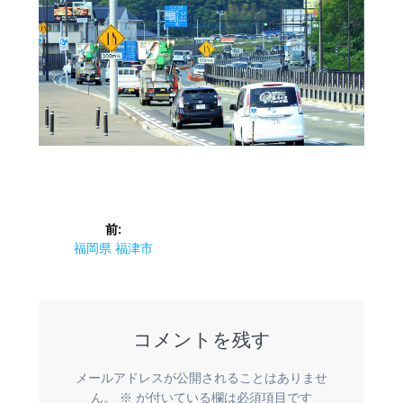
投
前:
稿
前
福岡県 福津市
の
ナ
投
稿:
ビ
コメントを残す
ゲ
メールアドレスが公開されることはありませ
ん。
※
が付いている欄は必須項目です