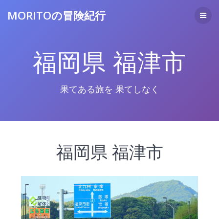
コ
MORITOの冒険紀行
ン
テ
ン
ツ
福岡県 福津市
へ
ス
キ
ッ
果てある旅を 果てしなく
プ
福岡県 福津市