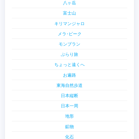
八ヶ岳
富士山
キリマンジャロ
メラ･ピーク
モンブラン
ぶらり旅
ちょっと遠くへ
お遍路
東海自然歩道
日本縦断
日本一周
地形
鉱物
化石