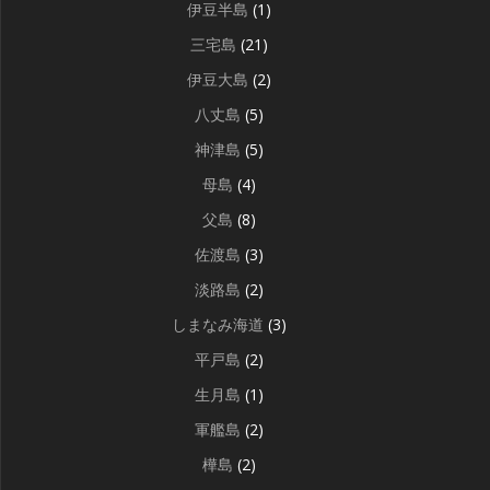
伊豆半島
(1)
三宅島
(21)
伊豆大島
(2)
八丈島
(5)
神津島
(5)
母島
(4)
父島
(8)
佐渡島
(3)
淡路島
(2)
しまなみ海道
(3)
平戸島
(2)
生月島
(1)
軍艦島
(2)
樺島
(2)