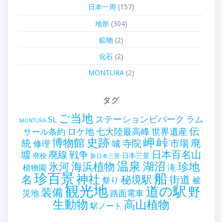
日本一周
(157)
地形
(304)
鉱物
(2)
化石
(2)
MONTURA
(2)
タグ
ご当地
ステーションビバーク
ラム
SL
MONTURA
伝
世界遺産
ロケ地
七大陸最高峰
サール条約
史跡
岬
峠
博物館
統
廃
寺院
市場
城
修理
墟
戦争
日本百名山
廃線
廃校
日本三景
新日本三景
温泉
海浜植物
湖沼
氷河
珍地
滝
植物園
珍百景
船
神社
名
秘境駅
街道
祭り
被
観光地
道の駅
野
装備
災地
路面電車
生動物
高山植物
駅ノート