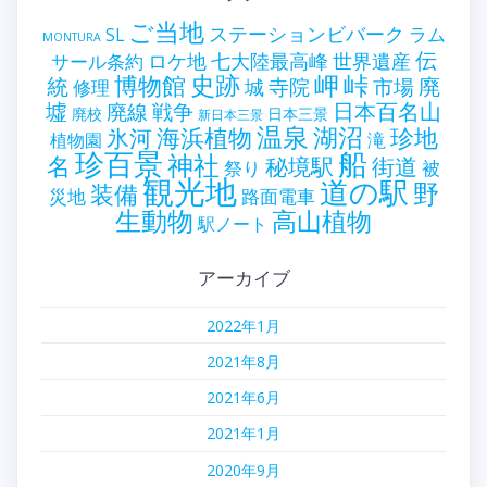
ご当地
ステーションビバーク
ラム
SL
MONTURA
伝
世界遺産
ロケ地
七大陸最高峰
サール条約
史跡
岬
峠
博物館
統
廃
寺院
市場
城
修理
墟
戦争
日本百名山
廃線
廃校
日本三景
新日本三景
温泉
海浜植物
湖沼
氷河
珍地
滝
植物園
珍百景
船
神社
名
秘境駅
街道
祭り
被
観光地
道の駅
野
装備
災地
路面電車
生動物
高山植物
駅ノート
アーカイブ
2022年1月
2021年8月
2021年6月
2021年1月
2020年9月