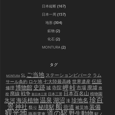
日本縦断
(167)
日本一周
(157)
地形
(304)
鉱物
(2)
化石
(2)
MONTURA
(2)
タグ
ご当地
ステーションビバーク
ラム
SL
MONTURA
伝統
世界遺産
ロケ地
七大陸最高峰
サール条約
史跡
岬
峠
博物館
廃墟
寺院
市場
城
修理
廃
戦争
日本百名山
廃線
植物園
校
日本三景
新日本三景
珍百
温泉
海浜植物
湖沼
氷河
珍地名
滝
景
船
神社
装備
秘境駅
街道
祭り
被災地
観光地
道の駅
野生動物
路面電車
駅ノ