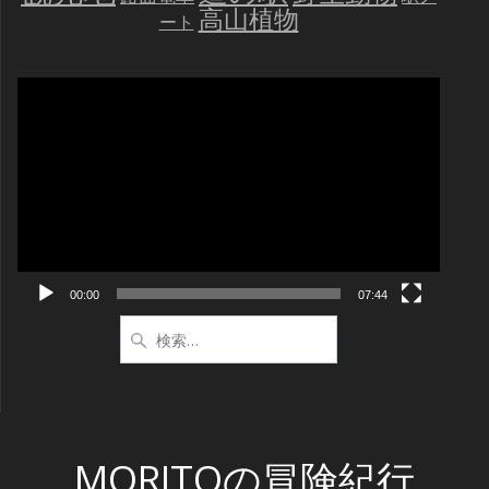
高山植物
ート
動
画
プ
レ
ー
ヤ
ー
00:00
07:44
検
索:
MORITOの冒険紀行