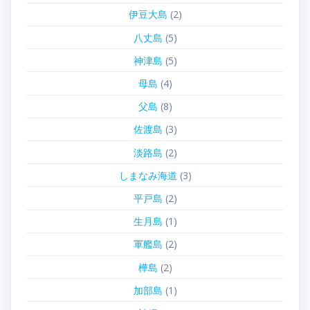
伊豆大島
(2)
八丈島
(5)
神津島
(5)
母島
(4)
父島
(8)
佐渡島
(3)
淡路島
(2)
しまなみ海道
(3)
平戸島
(2)
生月島
(1)
軍艦島
(2)
樺島
(2)
加部島
(1)