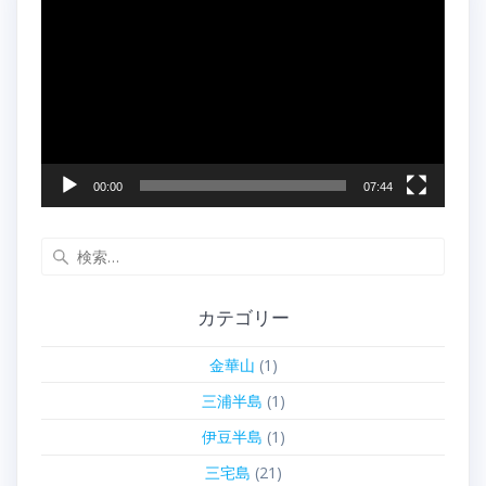
画
プ
レ
ー
ヤ
ー
00:00
07:44
検
索:
カテゴリー
金華山
(1)
三浦半島
(1)
伊豆半島
(1)
三宅島
(21)