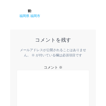
投
前:
稿
前
福岡県 福岡市
の
ナ
投
稿:
ビ
コメントを残す
ゲ
メールアドレスが公開されることはありませ
ー
ん。
※
が付いている欄は必須項目です
シ
コメント
※
ョ
ン