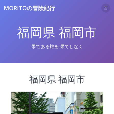
コ
MORITOの冒険紀行
ン
テ
ン
ツ
福岡県 福岡市
へ
ス
キ
ッ
果てある旅を 果てしなく
プ
福岡県 福岡市