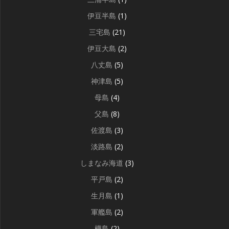
伊豆半島
(1)
三宅島
(21)
伊豆大島
(2)
八丈島
(5)
神津島
(5)
母島
(4)
父島
(8)
佐渡島
(3)
淡路島
(2)
しまなみ海道
(3)
平戸島
(2)
生月島
(1)
軍艦島
(2)
樺島
(2)