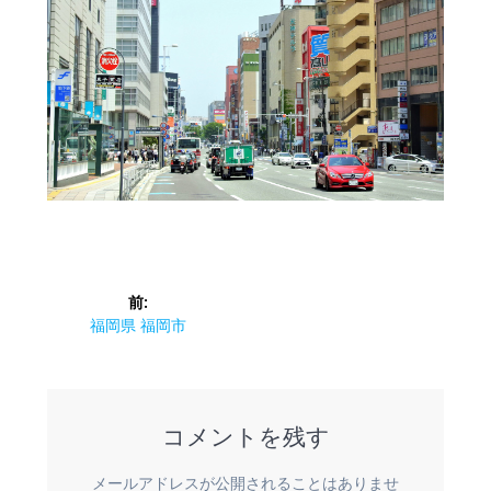
投
前:
稿
前
福岡県 福岡市
の
ナ
投
稿:
ビ
コメントを残す
ゲ
メールアドレスが公開されることはありませ