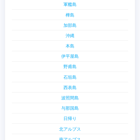
軍艦島
樺島
加部島
沖縄
本島
伊平屋島
野甫島
石垣島
西表島
波照間島
与那国島
日帰り
北アルプス
南アルプス