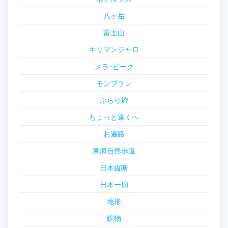
八ヶ岳
富士山
キリマンジャロ
メラ･ピーク
モンブラン
ぶらり旅
ちょっと遠くへ
お遍路
東海自然歩道
日本縦断
日本一周
地形
鉱物