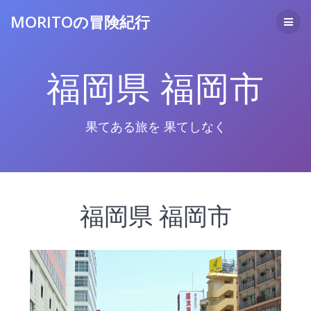
コ
MORITOの冒険紀行
ン
テ
ン
ツ
福岡県 福岡市
へ
ス
キ
ッ
果てある旅を 果てしなく
プ
福岡県 福岡市