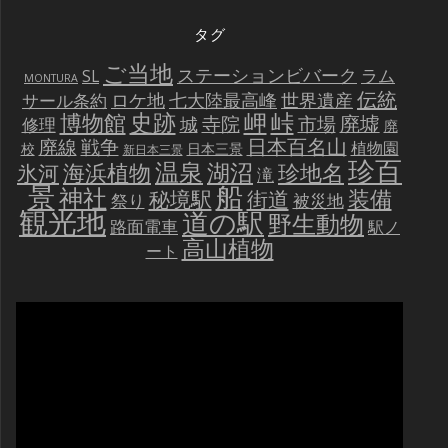
タグ
ご当地
ステーションビバーク
ラム
SL
MONTURA
伝統
世界遺産
ロケ地
七大陸最高峰
サール条約
史跡
岬
峠
博物館
廃墟
寺院
市場
城
修理
廃
戦争
日本百名山
廃線
植物園
校
日本三景
新日本三景
珍百
温泉
海浜植物
湖沼
氷河
珍地名
滝
景
船
神社
装備
秘境駅
街道
祭り
被災地
観光地
道の駅
野生動物
路面電車
駅ノ
高山植物
ート
動
画
プ
レ
ー
ヤ
ー