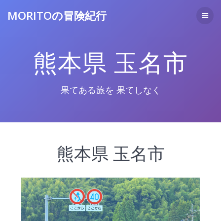
コ
MORITOの冒険紀行
ン
テ
ン
ツ
熊本県 玉名市
へ
ス
キ
ッ
果てある旅を 果てしなく
プ
熊本県 玉名市