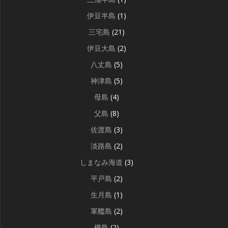
伊豆半島
(1)
三宅島
(21)
伊豆大島
(2)
八丈島
(5)
神津島
(5)
母島
(4)
父島
(8)
佐渡島
(3)
淡路島
(2)
しまなみ海道
(3)
平戸島
(2)
生月島
(1)
軍艦島
(2)
樺島
(2)