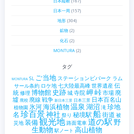
日本縦断
(167)
日本一周
(157)
地形
(304)
鉱物
(2)
化石
(2)
MONTURA
(2)
タグ
ご当地
ステーションビバーク
ラム
SL
MONTURA
伝
世界遺産
ロケ地
七大陸最高峰
サール条約
史跡
岬
峠
博物館
統
廃
寺院
市場
城
修理
墟
戦争
日本百名山
廃線
廃校
日本三景
新日本三景
温泉
海浜植物
湖沼
氷河
珍地
滝
植物園
珍百景
船
神社
名
秘境駅
街道
祭り
被
観光地
道の駅
野
装備
災地
路面電車
生動物
高山植物
駅ノート