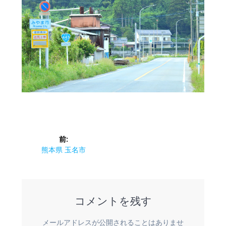
投
前:
稿
前
熊本県 玉名市
の
ナ
投
稿:
ビ
コメントを残す
ゲ
メールアドレスが公開されることはありませ