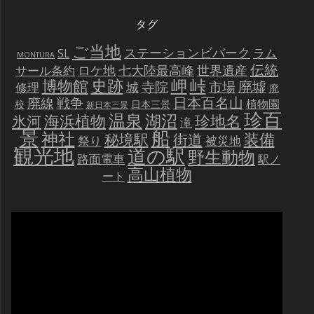
タグ
ご当地
ステーションビバーク
ラム
SL
MONTURA
伝統
世界遺産
ロケ地
七大陸最高峰
サール条約
史跡
岬
峠
博物館
廃墟
寺院
市場
城
修理
廃
戦争
日本百名山
廃線
植物園
校
日本三景
新日本三景
珍百
温泉
海浜植物
湖沼
氷河
珍地名
滝
景
船
神社
装備
秘境駅
街道
祭り
被災地
観光地
道の駅
野生動物
路面電車
駅ノ
高山植物
ート
動
画
プ
レ
ー
ヤ
ー