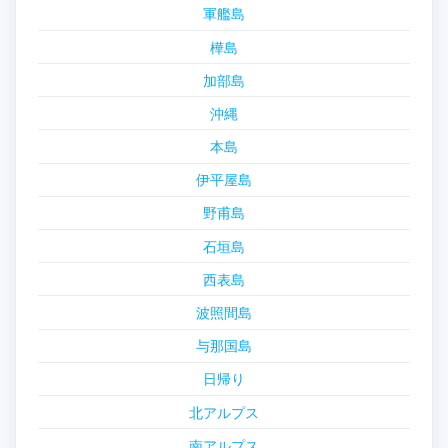
軍艦島
樺島
加部島
沖縄
本島
伊平屋島
野甫島
石垣島
西表島
波照間島
与那国島
日帰り
北アルプス
南アルプス