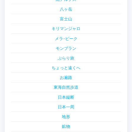
八ヶ岳
富士山
キリマンジャロ
メラ･ピーク
モンブラン
ぶらり旅
ちょっと遠くへ
お遍路
東海自然歩道
日本縦断
日本一周
地形
鉱物