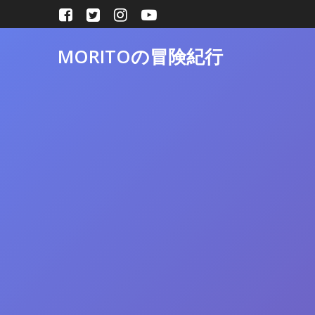
コ
ン
テ
MORITOの冒険紀行
ン
ツ
へ
ス
キ
ッ
プ