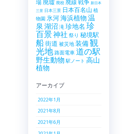
廃墟
戦争
場
廃線
廃校
新日本
日本百名山
植
日本三景
三景
温
海浜植物
氷河
物園
珍
泉
湖沼
珍地名
滝
百景
神社
秘境駅
祭り
観
船
装備
街道
被災地
光地
道の駅
路面電車
野生動物
高山
駅ノート
植物
アーカイブ
2022年1月
2021年8月
2021年6月
2021年1月