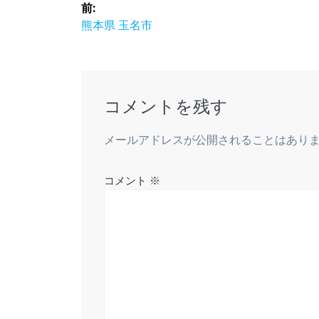
投
前:
稿
前
熊本県 玉名市
の
ナ
投
稿:
ビ
コメントを残す
ゲ
メールアドレスが公開されることはあり
ー
コメント
※
シ
ョ
ン