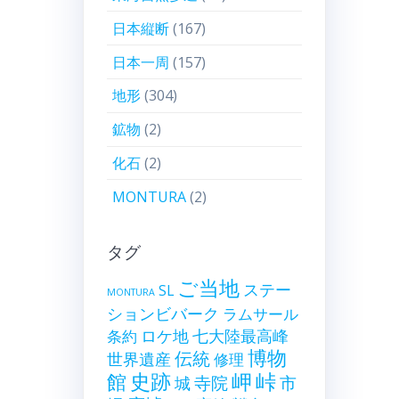
日本縦断
(167)
日本一周
(157)
地形
(304)
鉱物
(2)
化石
(2)
MONTURA
(2)
タグ
ご当地
ステー
SL
MONTURA
ションビバーク
ラムサール
ロケ地
七大陸最高峰
条約
博物
伝統
世界遺産
修理
史跡
岬
峠
館
寺院
市
城