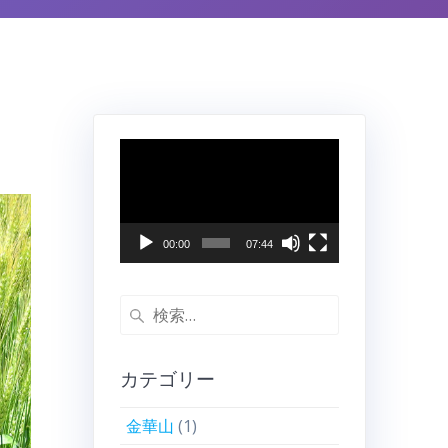
動
画
プ
レ
ー
00:00
07:44
ヤ
ー
検
索:
カテゴリー
金華山
(1)