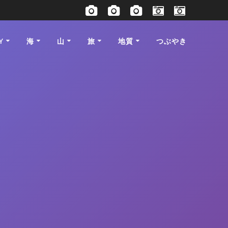
Y
海
山
旅
地質
つぶやき