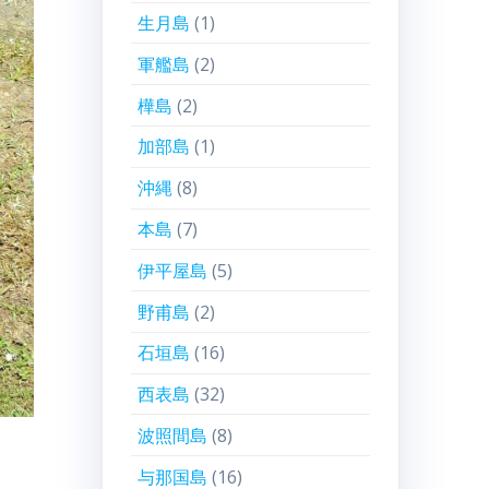
生月島
(1)
軍艦島
(2)
樺島
(2)
加部島
(1)
沖縄
(8)
本島
(7)
伊平屋島
(5)
野甫島
(2)
石垣島
(16)
西表島
(32)
波照間島
(8)
与那国島
(16)