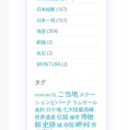
日本縦断
(167)
日本一周
(157)
地形
(304)
鉱物
(2)
化石
(2)
MONTURA
(2)
タグ
ご当地
ステー
SL
MONTURA
ションビバーク
ラムサール
ロケ地
七大陸最高峰
条約
博物
伝統
世界遺産
修理
史跡
岬
峠
館
寺院
市
城