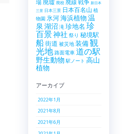
廃墟
戦争
場
廃線
廃校
新日本
日本百名山
植
日本三景
三景
温
海浜植物
氷河
物園
珍
泉
湖沼
珍地名
滝
百景
神社
秘境駅
祭り
観
船
装備
街道
被災地
光地
道の駅
路面電車
野生動物
高山
駅ノート
植物
アーカイブ
2022年1月
2021年8月
2021年6月
2021年1月