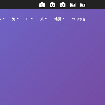
Y
海
山
旅
地質
つぶやき