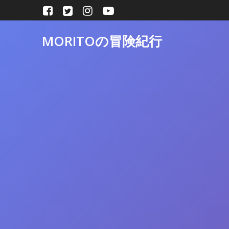
コ
ン
テ
MORITOの冒険紀行
ン
ツ
へ
ス
キ
ッ
プ