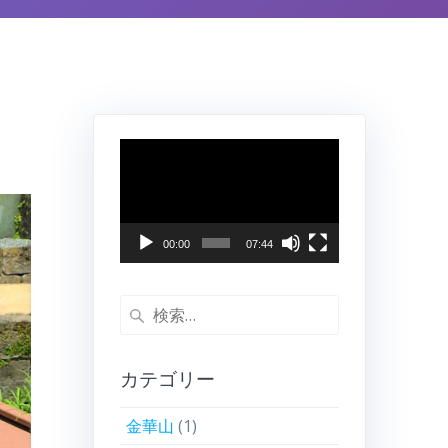
動
画
プ
レ
ー
00:00
07:44
ヤ
ー
検
索:
カテゴリー
金華山
(1)