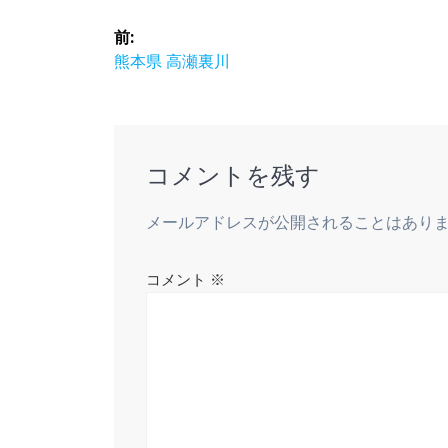
投
前:
稿
前
熊本県 高瀬裏川
の
ナ
投
稿:
ビ
コメントを残す
ゲ
メールアドレスが公開されることはあり
ー
コメント
※
シ
ョ
ン