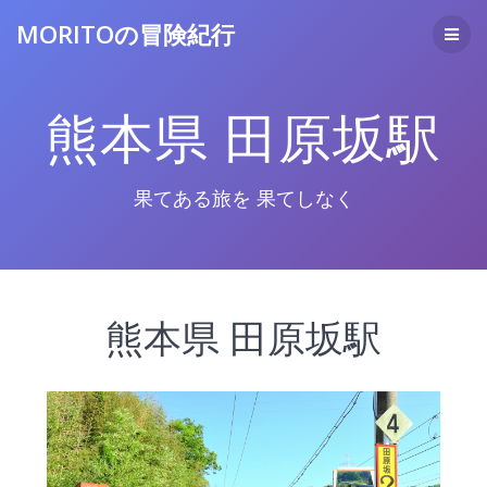
コ
MORITOの冒険紀行
ン
テ
ン
ツ
熊本県 田原坂駅
へ
ス
キ
ッ
果てある旅を 果てしなく
プ
熊本県 田原坂駅