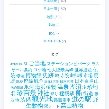
日本縦断
(167)
日本一周
(157)
地形
(304)
鉱物
(2)
化石
(2)
MONTURA
(2)
タグ
ご当地
ステーションビバーク
ラム
SL
MONTURA
伝
世界遺産
ロケ地
七大陸最高峰
サール条約
史跡
岬
峠
博物館
統
廃
寺院
市場
城
修理
墟
戦争
日本百名山
廃線
廃校
日本三景
新日本三景
温泉
海浜植物
湖沼
氷河
珍地
滝
植物園
珍百景
船
神社
名
秘境駅
街道
祭り
被
観光地
道の駅
野
装備
災地
路面電車
生動物
高山植物
駅ノート