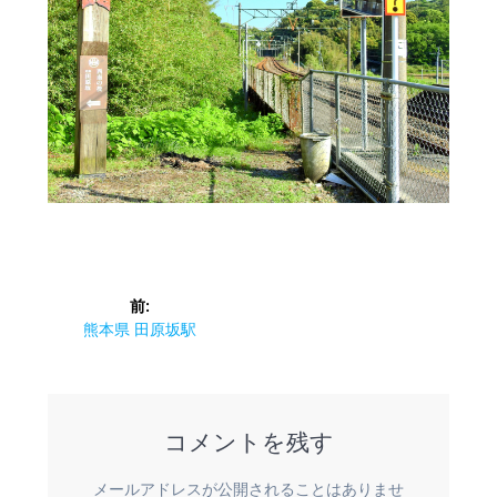
投
前:
稿
前
熊本県 田原坂駅
の
ナ
投
稿:
ビ
コメントを残す
ゲ
メールアドレスが公開されることはありませ