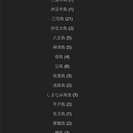
伊豆半島
(1)
三宅島
(21)
伊豆大島
(2)
八丈島
(5)
神津島
(5)
母島
(4)
父島
(8)
佐渡島
(3)
淡路島
(2)
しまなみ海道
(3)
平戸島
(2)
生月島
(1)
軍艦島
(2)
樺島
(2)