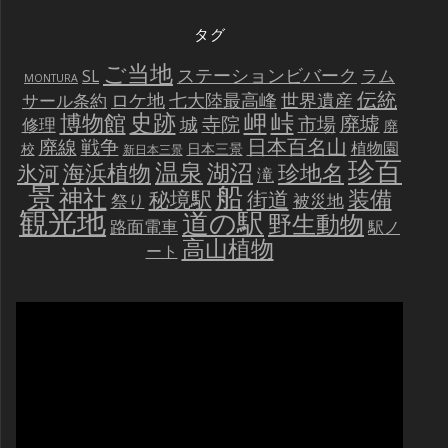
タグ
ご当地
ステーションビバーク
ラム
SL
MONTURA
伝統
世界遺産
ロケ地
七大陸最高峰
サール条約
史跡
岬
峠
博物館
廃墟
寺院
市場
城
修理
廃
戦争
日本百名山
廃線
植物園
校
日本三景
新日本三景
珍百
温泉
海浜植物
湖沼
氷河
珍地名
滝
景
船
神社
装備
秘境駅
街道
祭り
被災地
観光地
道の駅
野生動物
路面電車
駅ノ
高山植物
ート
動
画
プ
レ
ー
ヤ
ー