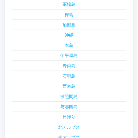
軍艦島
樺島
加部島
沖縄
本島
伊平屋島
野甫島
石垣島
西表島
波照間島
与那国島
日帰り
北アルプス
南アルプス