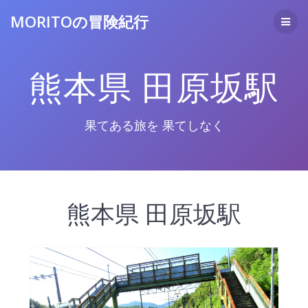
コ
MORITOの冒険紀行
ン
テ
ン
ツ
熊本県 田原坂駅
へ
ス
キ
ッ
果てある旅を 果てしなく
プ
熊本県 田原坂駅