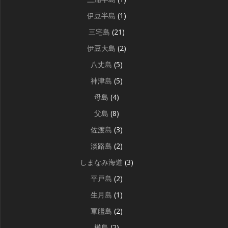
伊豆半島
(1)
三宅島
(21)
伊豆大島
(2)
八丈島
(5)
神津島
(5)
母島
(4)
父島
(8)
佐渡島
(3)
淡路島
(2)
しまなみ海道
(3)
平戸島
(2)
生月島
(1)
軍艦島
(2)
樺島
(2)