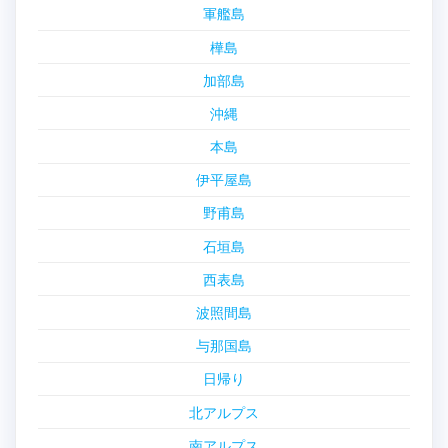
軍艦島
樺島
加部島
沖縄
本島
伊平屋島
野甫島
石垣島
西表島
波照間島
与那国島
日帰り
北アルプス
南アルプス