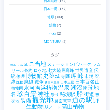
日本縦断
(167)
日本一周
(157)
地形
(304)
鉱物
(2)
化石
(2)
MONTURA
(2)
タグ
ご当地
ステーションビバーク
ラム
SL
MONTURA
伝
世界遺産
ロケ地
七大陸最高峰
サール条約
史跡
岬
峠
博物館
統
廃
寺院
市場
城
修理
墟
戦争
日本百名山
廃線
廃校
日本三景
新日本三景
温泉
海浜植物
湖沼
氷河
珍地
滝
植物園
珍百景
船
神社
名
秘境駅
街道
祭り
被
観光地
道の駅
野
装備
災地
路面電車
生動物
高山植物
駅ノート