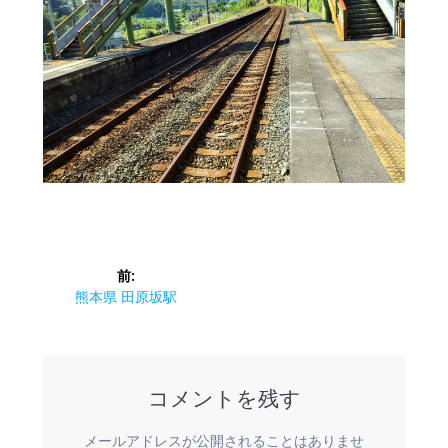
投
前:
稿
前
熊本県 田原坂駅
の
ナ
投
稿:
ビ
コメントを残す
ゲ
メールアドレスが公開されることはありませ