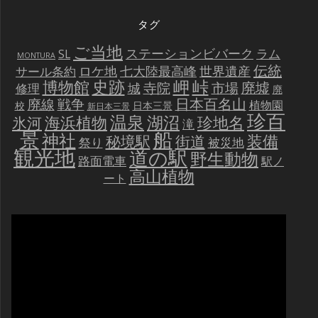
タグ
ご当地
ステーションビバーク
ラム
SL
MONTURA
伝統
世界遺産
ロケ地
七大陸最高峰
サール条約
史跡
岬
峠
博物館
廃墟
寺院
市場
城
修理
廃
戦争
日本百名山
廃線
植物園
校
日本三景
新日本三景
珍百
温泉
海浜植物
湖沼
氷河
珍地名
滝
景
船
神社
装備
秘境駅
街道
祭り
被災地
観光地
道の駅
野生動物
路面電車
駅ノ
高山植物
ート
動
画
プ
レ
ー
ヤ
ー