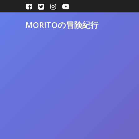
コ
ン
テ
MORITOの冒険紀行
ン
ツ
へ
ス
キ
ッ
プ