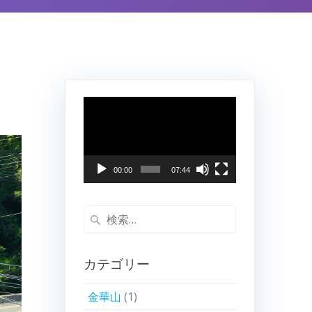
動
画
プ
レ
ー
00:00
07:44
ヤ
ー
検
索:
カテゴリー
金華山
(1)