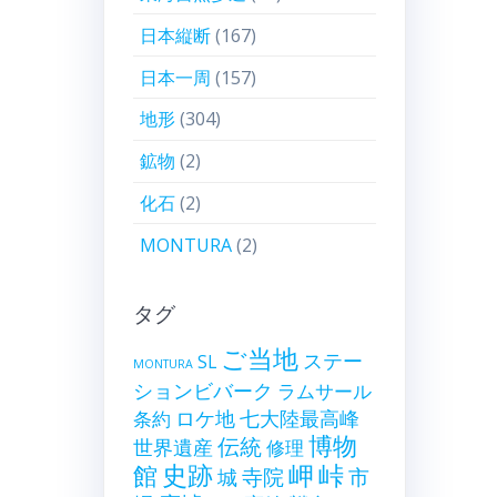
日本縦断
(167)
日本一周
(157)
地形
(304)
鉱物
(2)
化石
(2)
MONTURA
(2)
タグ
ご当地
ステー
SL
MONTURA
ションビバーク
ラムサール
ロケ地
七大陸最高峰
条約
博物
伝統
世界遺産
修理
史跡
岬
峠
館
寺院
市
城