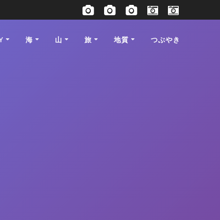
Y
海
山
旅
地質
つぶやき