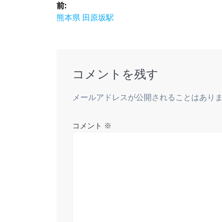
投
前:
稿
前
熊本県 田原坂駅
の
ナ
投
稿:
ビ
コメントを残す
ゲ
メールアドレスが公開されることはあり
ー
コメント
※
シ
ョ
ン