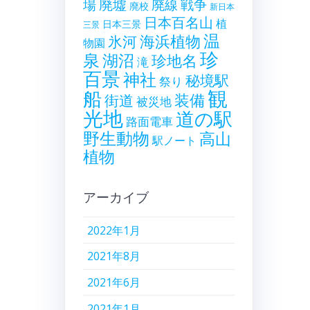
廃墟
戦争
場
廃線
廃校
新日本
日本百名山
植
日本三景
三景
温
海浜植物
氷河
物園
珍
泉
湖沼
珍地名
滝
百景
神社
秘境駅
祭り
観
船
装備
街道
被災地
光地
道の駅
路面電車
野生動物
高山
駅ノート
植物
アーカイブ
2022年1月
2021年8月
2021年6月
2021年1月