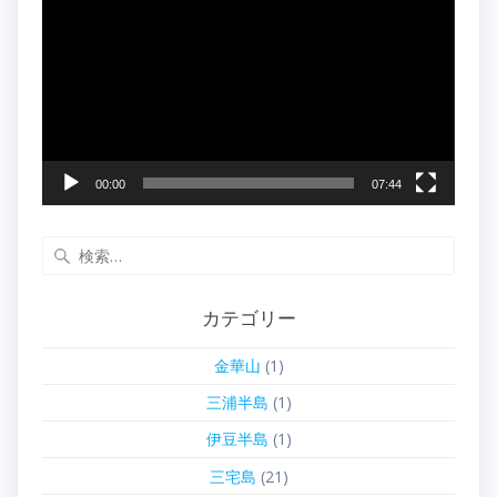
画
プ
レ
ー
ヤ
ー
00:00
07:44
検
索:
カテゴリー
金華山
(1)
三浦半島
(1)
伊豆半島
(1)
三宅島
(21)