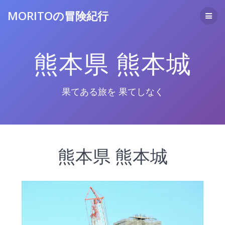
コ
MORITOの冒険紀行
ン
テ
ン
ツ
熊本県 熊本城
へ
ス
キ
ッ
果てある旅を 果てしなく
プ
熊本県 熊本城