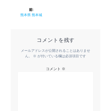
投
前:
稿
前
熊本県 熊本城
の
ナ
投
稿:
ビ
コメントを残す
ゲ
メールアドレスが公開されることはありませ
ー
ん。
※
が付いている欄は必須項目です
シ
コメント
※
ョ
ン