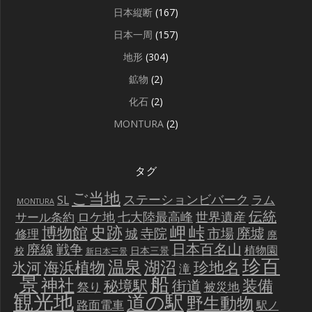
日本縦断
(167)
日本一周
(157)
地形
(304)
鉱物
(2)
化石
(2)
MONTURA
(2)
タグ
ご当地
ステーションビバーク
ラム
SL
MONTURA
伝統
世界遺産
ロケ地
七大陸最高峰
サール条約
史跡
岬
峠
博物館
廃墟
寺院
市場
城
修理
廃
戦争
日本百名山
廃線
植物園
校
日本三景
新日本三景
珍百
温泉
海浜植物
湖沼
氷河
珍地名
滝
景
船
神社
装備
秘境駅
街道
祭り
被災地
観光地
道の駅
野生動物
路面電車
駅ノ