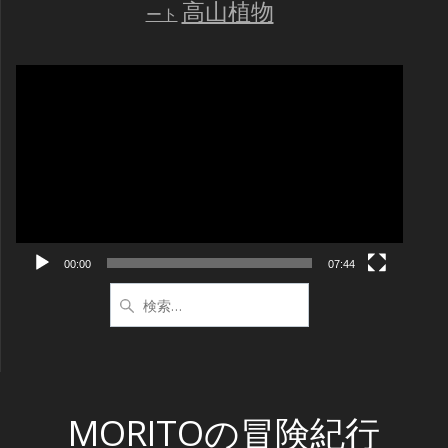
高山植物
ート
動
画
プ
レ
ー
ヤ
ー
00:00
07:44
検
索:
MORITOの冒険紀行