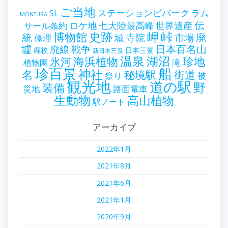
ご当地
ステーションビバーク
ラム
SL
MONTURA
伝
世界遺産
ロケ地
七大陸最高峰
サール条約
史跡
岬
峠
博物館
統
廃
寺院
市場
城
修理
墟
戦争
日本百名山
廃線
廃校
日本三景
新日本三景
温泉
海浜植物
湖沼
氷河
珍地
滝
植物園
珍百景
船
神社
名
秘境駅
街道
祭り
被
観光地
道の駅
野
装備
災地
路面電車
生動物
高山植物
駅ノート
アーカイブ
2022年1月
2021年8月
2021年6月
2021年1月
2020年9月