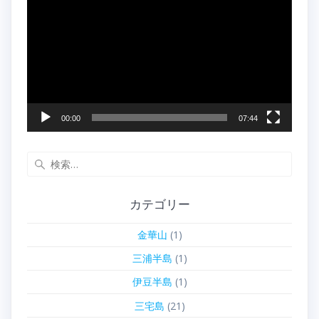
画
プ
レ
ー
ヤ
ー
00:00
07:44
検
索:
カテゴリー
金華山
(1)
三浦半島
(1)
伊豆半島
(1)
三宅島
(21)