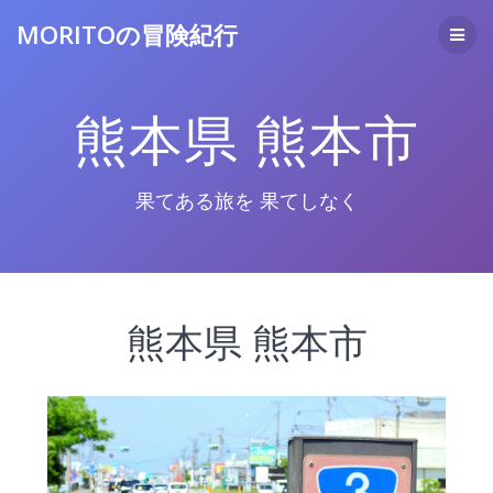
コ
MORITOの冒険紀行
ン
テ
ン
ツ
熊本県 熊本市
へ
ス
キ
ッ
果てある旅を 果てしなく
プ
熊本県 熊本市