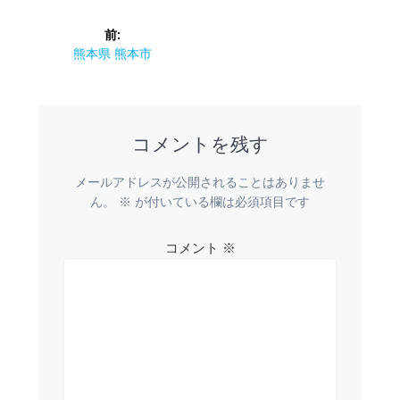
投
前:
稿
前
熊本県 熊本市
の
ナ
投
稿:
ビ
コメントを残す
ゲ
メールアドレスが公開されることはありませ
ー
ん。
※
が付いている欄は必須項目です
シ
コメント
※
ョ
ン