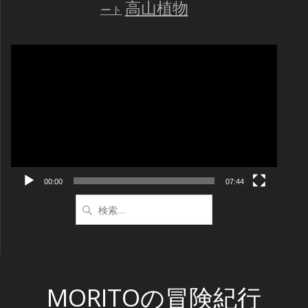
高山植物
ート
動
画
プ
レ
ー
ヤ
ー
00:00
07:44
検
索:
MORITOの冒険紀行