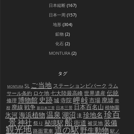
日本縦断
(167)
日本一周
(157)
地形
(304)
鉱物
(2)
化石
(2)
MONTURA
(2)
タグ
ご当地
ステーションビバーク
ラム
SL
MONTURA
伝統
世界遺産
ロケ地
七大陸最高峰
サール条約
史跡
岬
峠
博物館
廃墟
寺院
市場
城
修理
廃
戦争
日本百名山
廃線
植物園
校
日本三景
新日本三景
珍百
温泉
海浜植物
湖沼
氷河
珍地名
滝
景
船
神社
装備
秘境駅
街道
祭り
被災地
観光地
道の駅
野生動物
路面電車
駅ノ