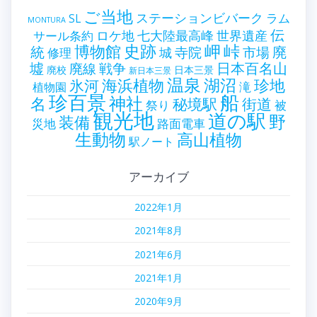
ご当地
ステーションビバーク
ラム
SL
MONTURA
伝
世界遺産
ロケ地
七大陸最高峰
サール条約
史跡
岬
峠
博物館
統
廃
寺院
市場
城
修理
墟
戦争
日本百名山
廃線
廃校
日本三景
新日本三景
温泉
海浜植物
湖沼
氷河
珍地
滝
植物園
珍百景
船
神社
名
秘境駅
街道
祭り
被
観光地
道の駅
野
装備
災地
路面電車
生動物
高山植物
駅ノート
アーカイブ
2022年1月
2021年8月
2021年6月
2021年1月
2020年9月