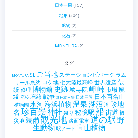
日本一周
(157)
地形
(304)
鉱物
(2)
化石
(2)
MONTURA
(2)
タグ
ご当地
ステーションビバーク
ラム
SL
MONTURA
伝
世界遺産
ロケ地
七大陸最高峰
サール条約
史跡
岬
峠
博物館
統
廃
寺院
市場
城
修理
墟
戦争
日本百名山
廃線
廃校
日本三景
新日本三景
温泉
海浜植物
湖沼
氷河
珍地
滝
植物園
珍百景
船
神社
名
秘境駅
街道
祭り
被
観光地
道の駅
野
装備
災地
路面電車
生動物
高山植物
駅ノート