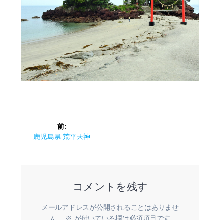
投
前:
稿
前
鹿児島県 荒平天神
の
ナ
投
稿:
ビ
コメントを残す
ゲ
メールアドレスが公開されることはありませ
ん。
※
が付いている欄は必須項目です