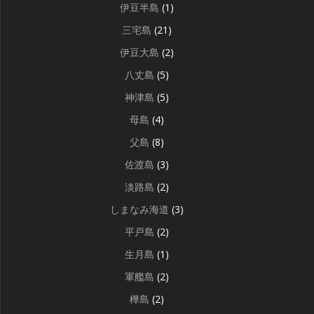
伊豆半島
(1)
三宅島
(21)
伊豆大島
(2)
八丈島
(5)
神津島
(5)
母島
(4)
父島
(8)
佐渡島
(3)
淡路島
(2)
しまなみ海道
(3)
平戸島
(2)
生月島
(1)
軍艦島
(2)
樺島
(2)