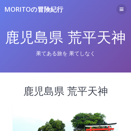
コ
MORITOの冒険紀行
ン
テ
ン
ツ
鹿児島県 荒平天神
へ
ス
キ
ッ
果てある旅を 果てしなく
プ
鹿児島県 荒平天神