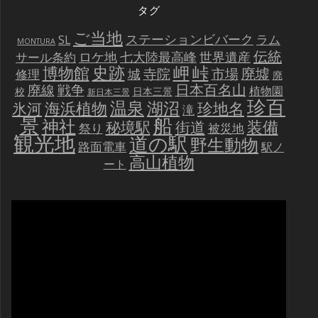
タグ
ご当地
ステーションビバーク
ラム
SL
MONTURA
伝統
世界遺産
ロケ地
七大陸最高峰
サール条約
史跡
岬
峠
博物館
廃墟
寺院
市場
城
修理
廃
戦争
日本百名山
廃線
植物園
校
日本三景
新日本三景
珍百
温泉
海浜植物
湖沼
氷河
珍地名
滝
景
船
神社
装備
秘境駅
街道
祭り
被災地
観光地
道の駅
野生動物
路面電車
駅ノ
高山植物
ート
動
画
プ
レ
ー
ヤ
ー