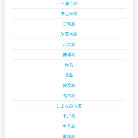
三浦半島
伊豆半島
三宅島
伊豆大島
八丈島
神津島
母島
父島
佐渡島
淡路島
しまなみ海道
平戸島
生月島
軍艦島