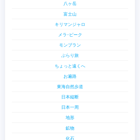
八ヶ岳
富士山
キリマンジャロ
メラ･ピーク
モンブラン
ぶらり旅
ちょっと遠くへ
お遍路
東海自然歩道
日本縦断
日本一周
地形
鉱物
化石