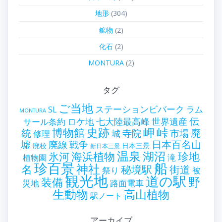
地形
(304)
鉱物
(2)
化石
(2)
MONTURA
(2)
タグ
ご当地
ステーションビバーク
ラム
SL
MONTURA
伝
世界遺産
ロケ地
七大陸最高峰
サール条約
史跡
岬
峠
博物館
統
廃
寺院
市場
城
修理
墟
戦争
日本百名山
廃線
廃校
日本三景
新日本三景
温泉
海浜植物
湖沼
氷河
珍地
滝
植物園
珍百景
船
神社
名
秘境駅
街道
祭り
被
観光地
道の駅
野
装備
災地
路面電車
生動物
高山植物
駅ノート
アーカイブ