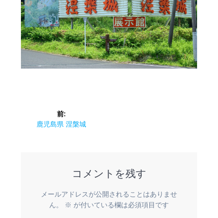
投
前:
稿
前
鹿児島県 涅槃城
の
ナ
投
稿:
ビ
コメントを残す
ゲ
メールアドレスが公開されることはありませ
ー
ん。
※
が付いている欄は必須項目です