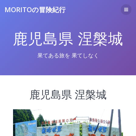
コ
MORITOの冒険紀行
ン
テ
ン
ツ
鹿児島県 涅槃城
へ
ス
キ
ッ
果てある旅を 果てしなく
プ
鹿児島県 涅槃城