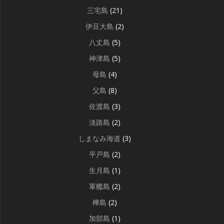
三宅島
(21)
伊豆大島
(2)
八丈島
(5)
神津島
(5)
母島
(4)
父島
(8)
佐渡島
(3)
淡路島
(2)
しまなみ海道
(3)
平戸島
(2)
生月島
(1)
軍艦島
(2)
樺島
(2)
加部島
(1)