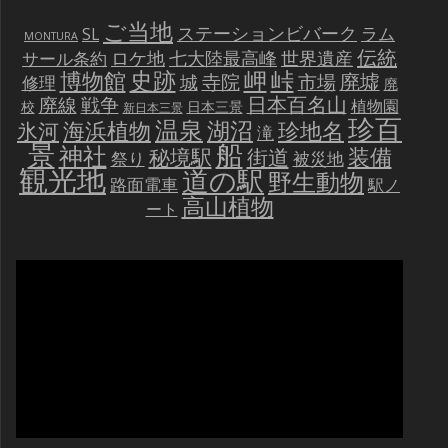
ご当地
ステーションビバーク
ラム
SL
MONTURA
伝統
世界遺産
ロケ地
七大陸最高峰
サール条約
史跡
岬
峠
博物館
廃墟
寺院
市場
城
修理
廃
戦争
日本百名山
廃線
植物園
校
日本三景
新日本三景
珍百
温泉
海浜植物
湖沼
氷河
珍地名
滝
景
船
神社
装備
秘境駅
街道
祭り
被災地
観光地
道の駅
野生動物
路面電車
駅ノ
高山植物
ート
動
画
プ
レ
ー
ヤ
ー