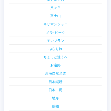
八ヶ岳
富士山
キリマンジャロ
メラ･ピーク
モンブラン
ぶらり旅
ちょっと遠くへ
お遍路
東海自然歩道
日本縦断
日本一周
地形
鉱物