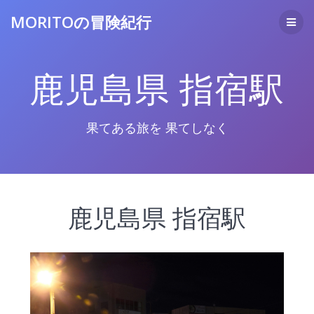
コ
MORITOの冒険紀行
ン
テ
ン
ツ
鹿児島県 指宿駅
へ
ス
キ
ッ
果てある旅を 果てしなく
プ
鹿児島県 指宿駅