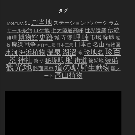
タグ
ご当地
ステーションビバーク
ラム
SL
MONTURA
伝統
世界遺産
ロケ地
七大陸最高峰
サール条約
史跡
岬
峠
博物館
廃墟
寺院
市場
城
修理
廃
戦争
日本百名山
廃線
植物園
校
日本三景
新日本三景
珍百
温泉
海浜植物
湖沼
氷河
珍地名
滝
景
船
神社
装備
秘境駅
街道
祭り
被災地
観光地
道の駅
野生動物
路面電車
駅ノ
高山植物
ート
動
画
プ
レ
ー
ヤ
ー