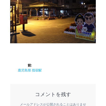
投
前:
稿
前
鹿児島県 指宿駅
の
ナ
投
稿:
ビ
コメントを残す
ゲ
メールアドレスが公開されることはありませ