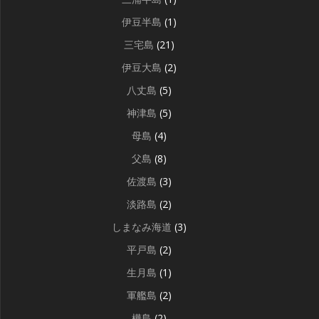
伊豆半島
(1)
三宅島
(21)
伊豆大島
(2)
八丈島
(5)
神津島
(5)
母島
(4)
父島
(8)
佐渡島
(3)
淡路島
(2)
しまなみ海道
(3)
平戸島
(2)
生月島
(1)
軍艦島
(2)
樺島
(2)