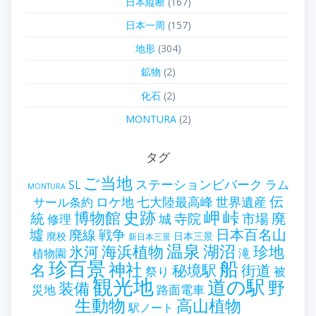
日本縦断
(167)
日本一周
(157)
地形
(304)
鉱物
(2)
化石
(2)
MONTURA
(2)
タグ
ご当地
ステーションビバーク
ラム
SL
MONTURA
伝
世界遺産
ロケ地
七大陸最高峰
サール条約
史跡
岬
峠
博物館
統
廃
寺院
市場
城
修理
墟
戦争
日本百名山
廃線
廃校
日本三景
新日本三景
温泉
海浜植物
湖沼
氷河
珍地
滝
植物園
珍百景
船
神社
名
秘境駅
街道
祭り
被
観光地
道の駅
野
装備
災地
路面電車
生動物
高山植物
駅ノート