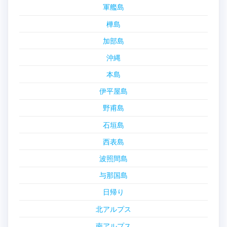
軍艦島
樺島
加部島
沖縄
本島
伊平屋島
野甫島
石垣島
西表島
波照間島
与那国島
日帰り
北アルプス
南アルプス