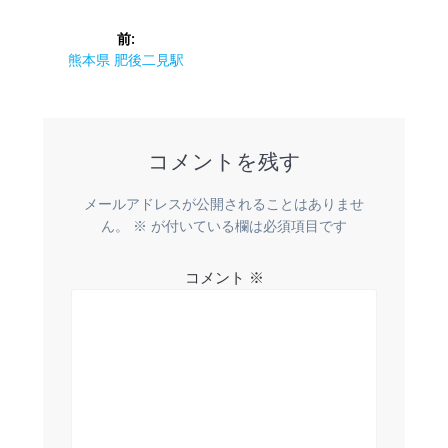
投
前:
稿
前
熊本県 肥後二見駅
の
ナ
投
稿:
ビ
コメントを残す
ゲ
メールアドレスが公開されることはありませ
ー
ん。
※
が付いている欄は必須項目です
シ
コメント
※
ョ
ン