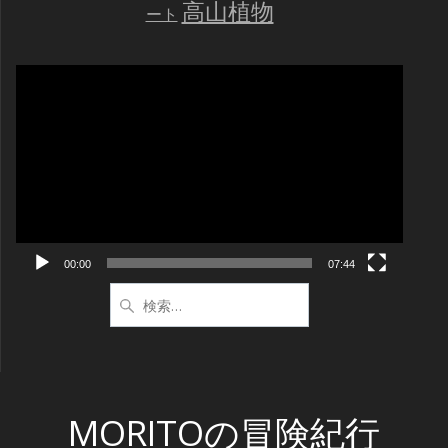
高山植物
ート
動
画
プ
レ
ー
ヤ
ー
00:00
07:44
検
索:
MORITOの冒険紀行