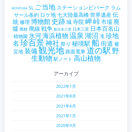
ご当地
ステーションビバーク
ラム
SL
MONTURA
伝
世界遺産
ロケ地
七大陸最高峰
サール条約
史跡
岬
峠
博物館
統
廃
寺院
市場
城
修理
墟
戦争
日本百名山
廃線
廃校
日本三景
新日本三景
温泉
海浜植物
湖沼
氷河
珍地
滝
植物園
珍百景
船
神社
名
秘境駅
街道
祭り
被
観光地
道の駅
野
装備
災地
路面電車
生動物
高山植物
駅ノート
アーカイブ
2022年1月
2021年8月
2021年6月
2021年1月
2020年9月