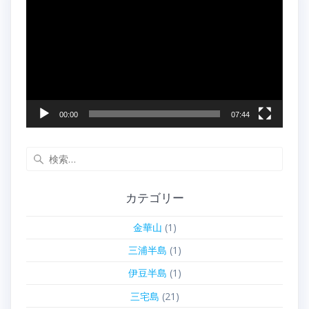
画
プ
レ
ー
ヤ
ー
00:00
07:44
検
索:
カテゴリー
金華山
(1)
三浦半島
(1)
伊豆半島
(1)
三宅島
(21)