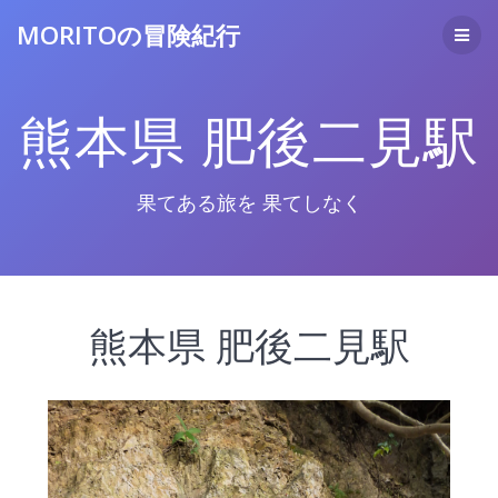
コ
MORITOの冒険紀行
ン
テ
ン
ツ
熊本県 肥後二見駅
へ
ス
キ
ッ
果てある旅を 果てしなく
プ
熊本県 肥後二見駅