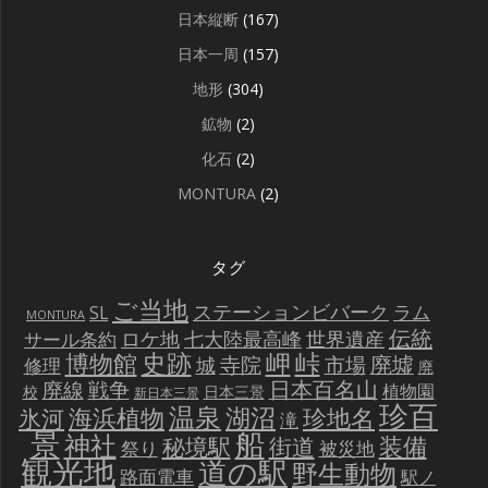
日本縦断
(167)
日本一周
(157)
地形
(304)
鉱物
(2)
化石
(2)
MONTURA
(2)
タグ
ご当地
ステーションビバーク
ラム
SL
MONTURA
伝統
世界遺産
ロケ地
七大陸最高峰
サール条約
史跡
岬
峠
博物館
廃墟
寺院
市場
城
修理
廃
戦争
日本百名山
廃線
植物園
校
日本三景
新日本三景
珍百
温泉
海浜植物
湖沼
氷河
珍地名
滝
景
船
神社
装備
秘境駅
街道
祭り
被災地
観光地
道の駅
野生動物
路面電車
駅ノ