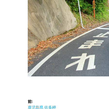
投
前:
前
鹿児島県 佐多岬