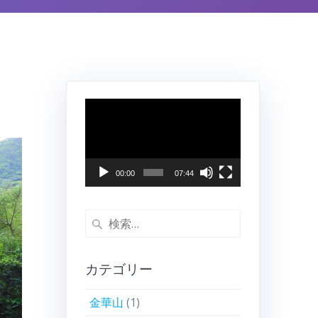
動
画
プ
レ
ー
00:00
07:44
ヤ
ー
検
索:
カテゴリー
金華山
(1)