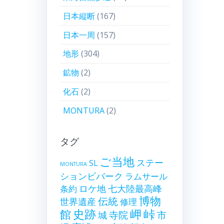
日本縦断
(167)
日本一周
(157)
地形
(304)
鉱物
(2)
化石
(2)
MONTURA
(2)
タグ
ご当地
ステー
SL
MONTURA
ションビバーク
ラムサール
ロケ地
七大陸最高峰
条約
博物
伝統
世界遺産
修理
史跡
岬
峠
館
寺院
市
城