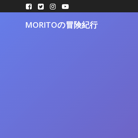
コ
ン
テ
MORITOの冒険紀行
ン
ツ
へ
ス
キ
ッ
プ