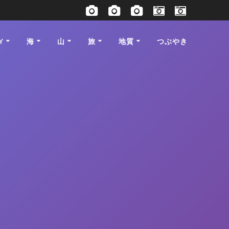
Y
海
山
旅
地質
つぶやき