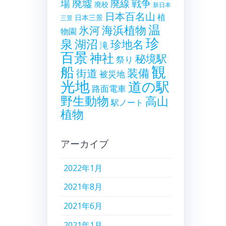
廃墟
戦争
場
廃線
廃校
新日本
日本百名山
植
日本三景
三景
温
海浜植物
氷河
物園
珍
泉
湖沼
珍地名
滝
百景
神社
秘境駅
祭り
観
船
装備
街道
被災地
光地
道の駅
路面電車
野生動物
高山
駅ノート
植物
アーカイブ
2022年1月
2021年8月
2021年6月
2021年1月