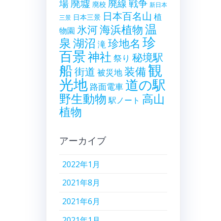
廃墟
戦争
場
廃線
廃校
新日本
日本百名山
植
日本三景
三景
温
海浜植物
氷河
物園
珍
泉
湖沼
珍地名
滝
百景
神社
秘境駅
祭り
観
船
装備
街道
被災地
光地
道の駅
路面電車
野生動物
高山
駅ノート
植物
アーカイブ
2022年1月
2021年8月
2021年6月
2021年1月