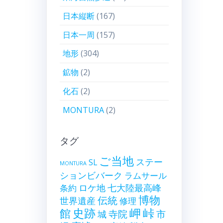
日本縦断
(167)
日本一周
(157)
地形
(304)
鉱物
(2)
化石
(2)
MONTURA
(2)
タグ
ご当地
ステー
SL
MONTURA
ションビバーク
ラムサール
ロケ地
七大陸最高峰
条約
博物
伝統
世界遺産
修理
史跡
岬
峠
館
寺院
市
城