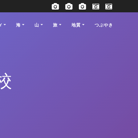
Y
海
山
旅
地質
つぶやき
校