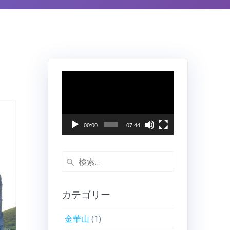
動
画
プ
レ
ー
00:00
07:44
ヤ
ー
検
索:
カテゴリー
金華山
(1)