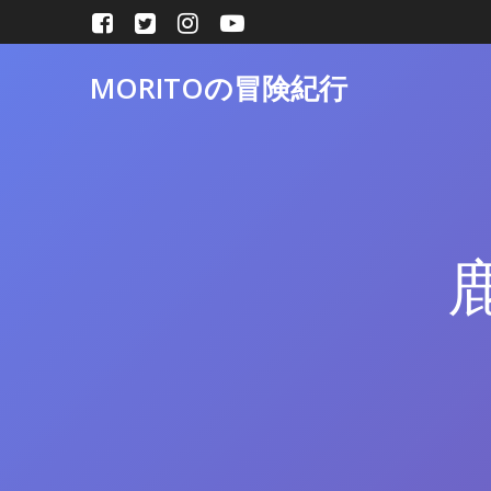
コ
ン
テ
MORITOの冒険紀行
ン
ツ
へ
ス
キ
ッ
プ