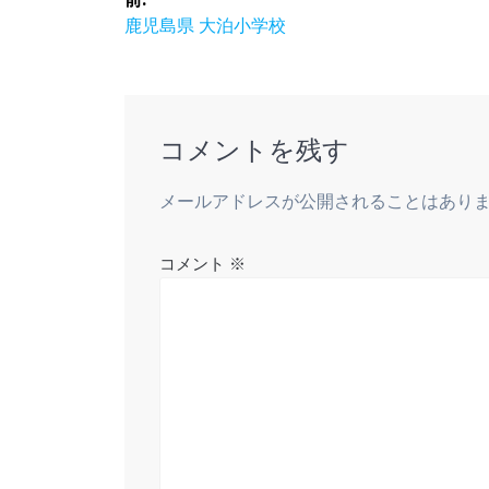
稿
前
鹿児島県 大泊小学校
の
ナ
投
稿:
ビ
コメントを残す
ゲ
メールアドレスが公開されることはあり
ー
コメント
※
シ
ョ
ン