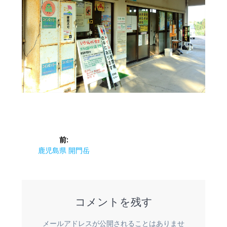
投
前:
稿
前
鹿児島県 開門岳
の
ナ
投
稿:
ビ
コメントを残す
ゲ
メールアドレスが公開されることはありませ