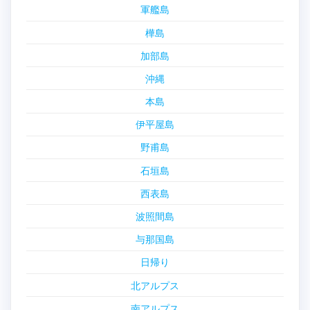
軍艦島
樺島
加部島
沖縄
本島
伊平屋島
野甫島
石垣島
西表島
波照間島
与那国島
日帰り
北アルプス
南アルプス