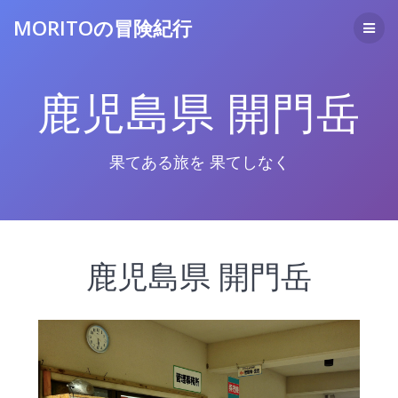
コ
MORITOの冒険紀行
ン
テ
ン
ツ
鹿児島県 開門岳
へ
ス
キ
ッ
果てある旅を 果てしなく
プ
鹿児島県 開門岳