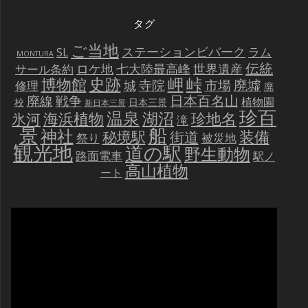
タグ
ご当地
ステーションビバーク
ラム
SL
MONTURA
伝統
世界遺産
ロケ地
七大陸最高峰
サール条約
史跡
岬
峠
博物館
廃墟
寺院
市場
城
修理
廃
戦争
日本百名山
廃線
植物園
校
日本三景
新日本三景
珍百
温泉
海浜植物
湖沼
氷河
珍地名
滝
景
船
神社
装備
秘境駅
街道
祭り
被災地
観光地
道の駅
野生動物
路面電車
駅ノ
高山植物
ート
動
画
プ
レ
ー
ヤ
ー