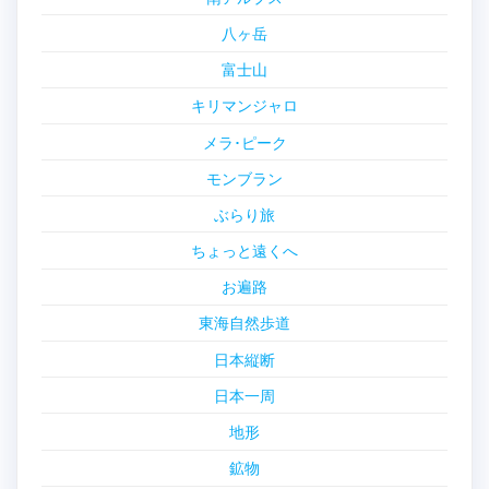
八ヶ岳
富士山
キリマンジャロ
メラ･ピーク
モンブラン
ぶらり旅
ちょっと遠くへ
お遍路
東海自然歩道
日本縦断
日本一周
地形
鉱物