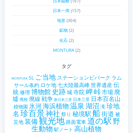
日本縦断
(167)
日本一周
(157)
地形
(304)
鉱物
(2)
化石
(2)
MONTURA
(2)
タグ
ご当地
ステーションビバーク
ラム
SL
MONTURA
伝
世界遺産
ロケ地
七大陸最高峰
サール条約
史跡
岬
峠
博物館
統
廃
寺院
市場
城
修理
墟
戦争
日本百名山
廃線
廃校
日本三景
新日本三景
温泉
海浜植物
湖沼
氷河
珍地
滝
植物園
珍百景
船
神社
名
秘境駅
街道
祭り
被
観光地
道の駅
野
装備
災地
路面電車
生動物
高山植物
駅ノート