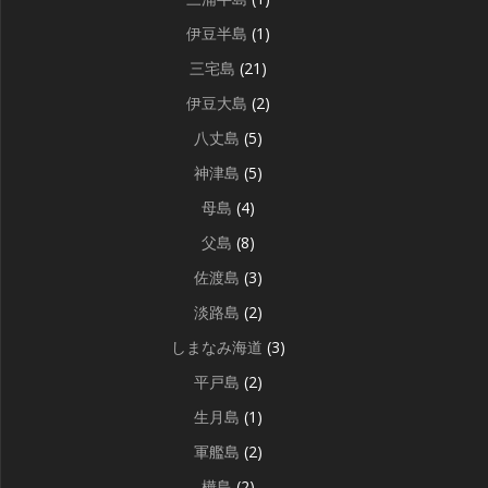
伊豆半島
(1)
三宅島
(21)
伊豆大島
(2)
八丈島
(5)
神津島
(5)
母島
(4)
父島
(8)
佐渡島
(3)
淡路島
(2)
しまなみ海道
(3)
平戸島
(2)
生月島
(1)
軍艦島
(2)
樺島
(2)