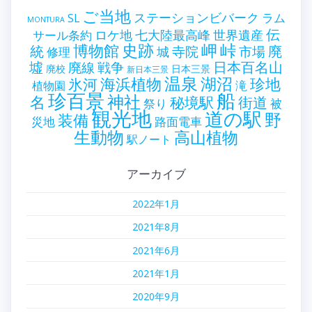
ご当地
ステーションビバーク
ラム
SL
MONTURA
伝
世界遺産
ロケ地
七大陸最高峰
サール条約
史跡
岬
峠
博物館
統
廃
寺院
市場
城
修理
墟
戦争
日本百名山
廃線
廃校
日本三景
新日本三景
温泉
海浜植物
湖沼
氷河
珍地
滝
植物園
珍百景
船
神社
名
秘境駅
街道
祭り
被
観光地
道の駅
野
装備
災地
路面電車
生動物
高山植物
駅ノート
アーカイブ
2022年1月
2021年8月
2021年6月
2021年1月
2020年9月