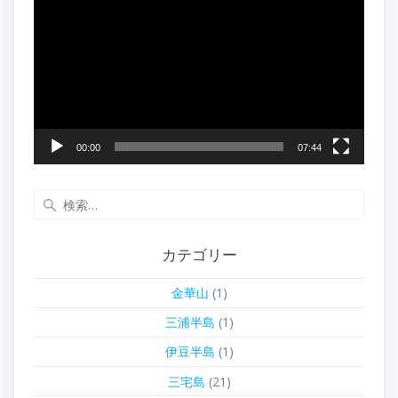
画
プ
レ
ー
ヤ
ー
00:00
07:44
検
索:
カテゴリー
金華山
(1)
三浦半島
(1)
伊豆半島
(1)
三宅島
(21)