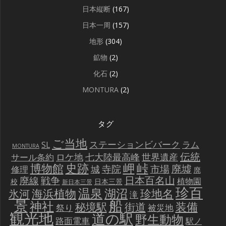
日本縦断
(167)
日本一周
(157)
地形
(304)
鉱物
(2)
化石
(2)
MONTURA
(2)
タグ
ご当地
ステーションビバーク
ラム
SL
MONTURA
伝統
世界遺産
ロケ地
七大陸最高峰
サール条約
史跡
岬
峠
博物館
廃墟
寺院
市場
城
修理
廃
戦争
日本百名山
廃線
植物園
校
日本三景
新日本三景
珍百
温泉
海浜植物
湖沼
氷河
珍地名
滝
景
船
神社
装備
秘境駅
街道
祭り
被災地
観光地
道の駅
野生動物
路面電車
駅ノ