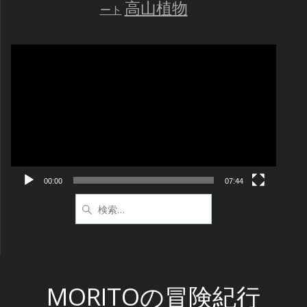
高山植物
ート
動
画
プ
レ
ー
ヤ
ー
00:00
07:44
検
索:
MORITOの冒険紀行