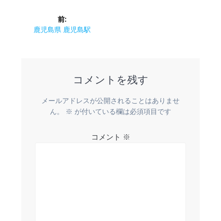
投
前:
稿
前
鹿児島県 鹿児島駅
の
ナ
投
稿:
ビ
コメントを残す
ゲ
メールアドレスが公開されることはありませ
ー
ん。
※
が付いている欄は必須項目です
シ
コメント
※
ョ
ン