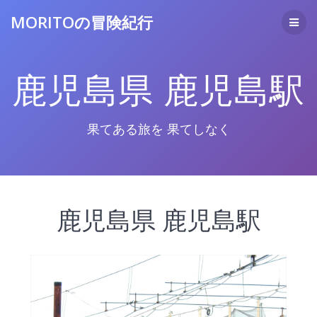
コ
MORITOの冒険紀行
ン
テ
ン
ツ
鹿児島県 鹿児島駅
へ
ス
キ
ッ
果てある旅を 果てしなく
プ
鹿児島県 鹿児島駅