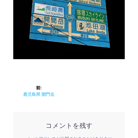
投
前:
稿
前
鹿児島県 開門岳
の
ナ
投
稿:
ビ
コメントを残す
ゲ