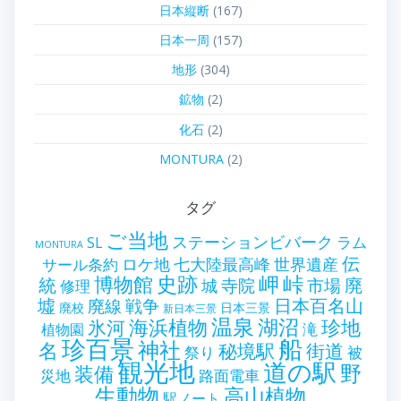
日本縦断
(167)
日本一周
(157)
地形
(304)
鉱物
(2)
化石
(2)
MONTURA
(2)
タグ
ご当地
ステーションビバーク
ラム
SL
MONTURA
伝
世界遺産
ロケ地
七大陸最高峰
サール条約
史跡
岬
峠
博物館
統
廃
寺院
市場
城
修理
墟
戦争
日本百名山
廃線
廃校
日本三景
新日本三景
温泉
海浜植物
湖沼
氷河
珍地
滝
植物園
珍百景
船
神社
名
秘境駅
街道
祭り
被
観光地
道の駅
野
装備
災地
路面電車
生動物
高山植物
駅ノート