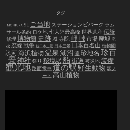
タグ
ご当地
ステーションビバーク
ラム
SL
MONTURA
伝統
世界遺産
ロケ地
七大陸最高峰
サール条約
史跡
岬
峠
博物館
廃墟
寺院
市場
城
修理
廃
戦争
日本百名山
廃線
植物園
校
日本三景
新日本三景
珍百
温泉
海浜植物
湖沼
氷河
珍地名
滝
景
船
神社
装備
秘境駅
街道
祭り
被災地
観光地
道の駅
野生動物
路面電車
駅ノ
高山植物
ート
動
画
プ
レ
ー
ヤ
ー