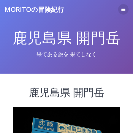
コ
MORITOの冒険紀行
ン
テ
ン
ツ
鹿児島県 開門岳
へ
ス
キ
ッ
果てある旅を 果てしなく
プ
鹿児島県 開門岳