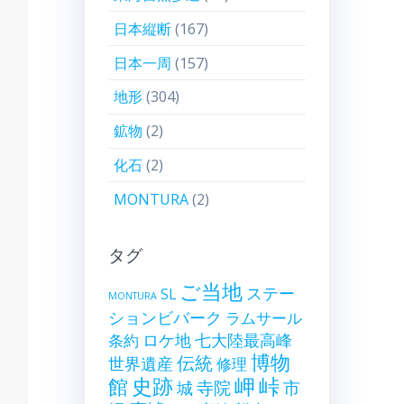
日本縦断
(167)
日本一周
(157)
地形
(304)
鉱物
(2)
化石
(2)
MONTURA
(2)
タグ
ご当地
ステー
SL
MONTURA
ションビバーク
ラムサール
ロケ地
七大陸最高峰
条約
博物
伝統
世界遺産
修理
史跡
岬
峠
館
寺院
市
城