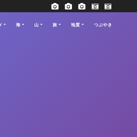
Y
海
山
旅
地質
つぶやき