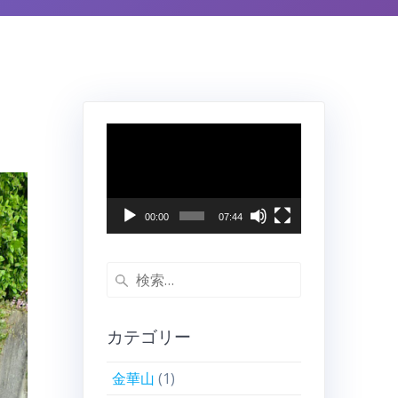
動
画
プ
レ
ー
00:00
07:44
ヤ
ー
検
索:
カテゴリー
金華山
(1)