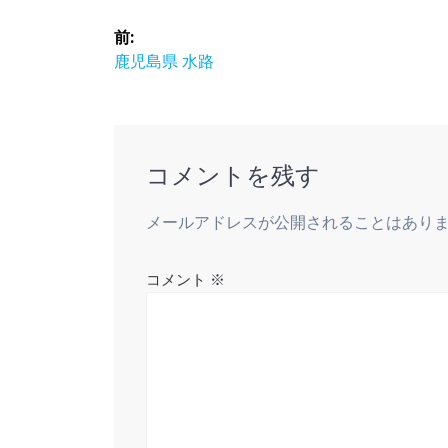
投
前:
稿
前
鹿児島県 水路
の
ナ
投
稿:
ビ
コメントを残す
ゲ
メールアドレスが公開されることはあり
ー
コメント
※
シ
ョ
ン