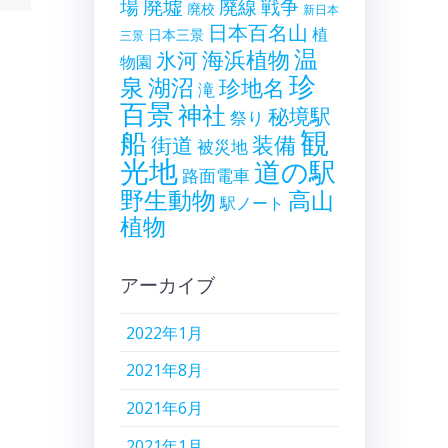
廃墟
戦争
場
廃線
廃校
新日本
日本百名山
植
日本三景
三景
温
海浜植物
氷河
物園
珍
泉
湖沼
珍地名
滝
百景
神社
秘境駅
祭り
観
船
装備
街道
被災地
光地
道の駅
路面電車
野生動物
高山
駅ノート
植物
アーカイブ
2022年1月
2021年8月
2021年6月
2021年1月