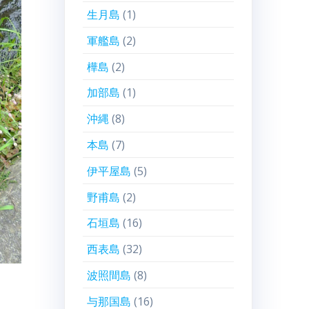
生月島
(1)
軍艦島
(2)
樺島
(2)
加部島
(1)
沖縄
(8)
本島
(7)
伊平屋島
(5)
野甫島
(2)
石垣島
(16)
西表島
(32)
波照間島
(8)
与那国島
(16)