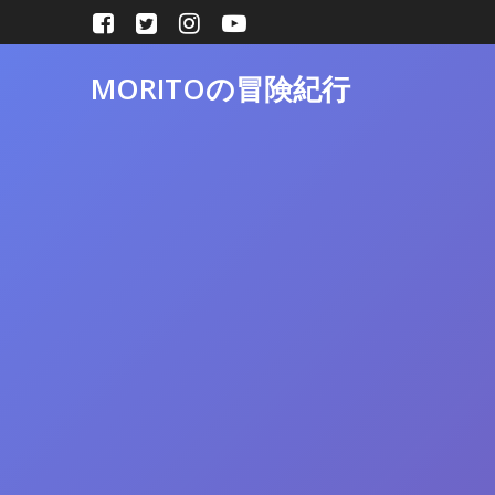
コ
ン
テ
MORITOの冒険紀行
ン
ツ
へ
ス
キ
ッ
プ