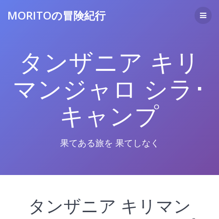
コ
MORITOの冒険紀行
ン
テ
ン
ツ
タンザニア キリ
へ
ス
キ
マンジャロ シラ･
ッ
プ
キャンプ
果てある旅を 果てしなく
タンザニア キリマン