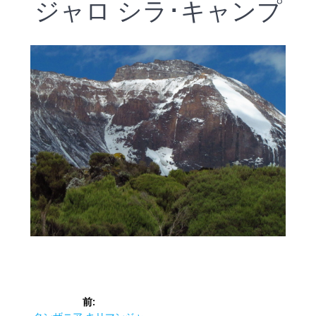
ジャロ シラ･キャンプ
投
前:
前