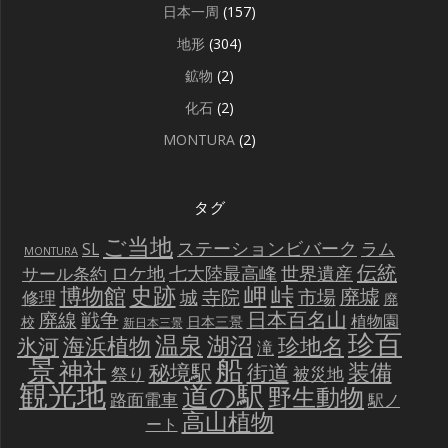
日本一周
(157)
地形
(304)
鉱物
(2)
化石
(2)
MONTURA
(2)
タグ
ご当地
ステーションビバーク
ラム
SL
MONTURA
伝統
世界遺産
ロケ地
七大陸最高峰
サール条約
史跡
岬
峠
博物館
廃墟
寺院
市場
城
修理
廃
戦争
日本百名山
廃線
植物園
校
日本三景
新日本三景
珍百
温泉
海浜植物
湖沼
氷河
珍地名
滝
景
船
神社
装備
秘境駅
街道
祭り
被災地
観光地
道の駅
野生動物
路面電車
駅ノ
高山植物
ート