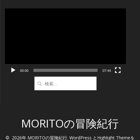
動
画
プ
レ
ー
ヤ
ー
00:00
07:44
検
索:
MORITOの冒険紀行
© 2026年 MORITOの冒険紀行. WordPress と
Highlight Theme
を