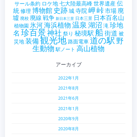
伝
世界遺産
ロケ地
七大陸最高峰
サール条約
史跡
岬
峠
博物館
統
廃
寺院
市場
城
修理
墟
戦争
日本百名山
廃線
廃校
日本三景
新日本三景
温泉
海浜植物
湖沼
氷河
珍地
滝
植物園
珍百景
船
神社
名
秘境駅
街道
祭り
被
観光地
道の駅
野
装備
災地
路面電車
生動物
高山植物
駅ノート
アーカイブ
2022年1月
2021年8月
2021年6月
2021年1月
2020年9月
2020年8月