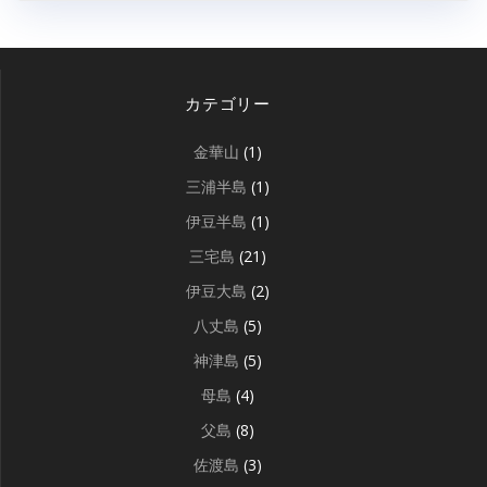
カテゴリー
金華山
(1)
三浦半島
(1)
伊豆半島
(1)
三宅島
(21)
伊豆大島
(2)
八丈島
(5)
神津島
(5)
母島
(4)
父島
(8)
佐渡島
(3)