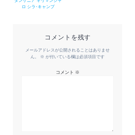
稿
タンザニア キリマンジャ
の
ロ シラ･キャンプ
ナ
投
稿:
ビ
コメントを残す
ゲ
ー
メールアドレスが公開されることはありませ
ん。
※
が付いている欄は必須項目です
シ
コメント
※
ョ
ン