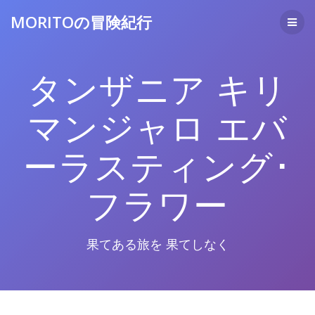
コ
MORITOの冒険紀行
ン
テ
ン
ツ
タンザニア キリ
へ
ス
キ
マンジャロ エバ
ッ
プ
ーラスティング･
フラワー
果てある旅を 果てしなく