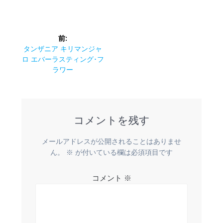
投
前:
稿
前
タンザニア キリマンジャ
の
ロ エバーラスティング･フ
ナ
投
ラワー
稿:
ビ
ゲ
コメントを残す
ー
メールアドレスが公開されることはありませ
シ
ん。
※
が付いている欄は必須項目です
ョ
コメント
※
ン