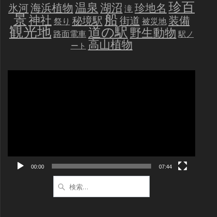
珍百
温泉
海浜植物
湖沼
氷河
珍地名
滝
景
船
神社
装備
秘境駅
街道
祭り
被災地
観光地
道の駅
野生動物
路面電車
駅ノ
高山植物
ート
動
画
プ
レ
ー
ヤ
ー
00:00
07:44
検
索: