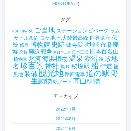
MONTURA
(2)
タグ
ご当地
ステーションビバーク
ラム
SL
MONTURA
伝
世界遺産
ロケ地
七大陸最高峰
サール条約
史跡
岬
峠
博物館
統
廃
寺院
市場
城
修理
墟
戦争
日本百名山
廃線
廃校
日本三景
新日本三景
温泉
海浜植物
湖沼
氷河
珍地
滝
植物園
珍百景
船
神社
名
秘境駅
街道
祭り
被
観光地
道の駅
野
装備
災地
路面電車
生動物
高山植物
駅ノート
アーカイブ
2022年1月
2021年8月
2021年6月