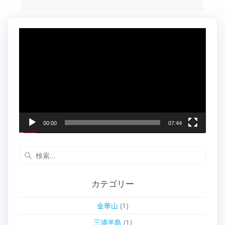
動
画
プ
レ
ー
ヤ
ー
00:00
07:44
検
索:
カテゴリー
金華山
(1)
三浦半島
(1)