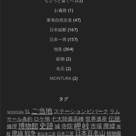
ちょっと遠くへ
(12)
お遍路
(1)
東海自然歩道
(47)
日本縦断
(167)
日本一周
(157)
地形
(304)
鉱物
(2)
化石
(2)
MONTURA
(2)
タグ
ご当地
ステーションビバーク
ラム
SL
MONTURA
伝統
世界遺産
ロケ地
七大陸最高峰
サール条約
史跡
岬
峠
博物館
廃墟
寺院
市場
城
修理
廃
戦争
日本百名山
廃線
植物園
校
日本三景
新日本三景