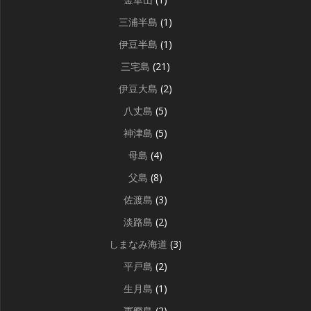
三浦半島
(1)
伊豆半島
(1)
三宅島
(21)
伊豆大島
(2)
八丈島
(5)
神津島
(5)
母島
(4)
父島
(8)
佐渡島
(3)
淡路島
(2)
しまなみ海道
(3)
平戸島
(2)
生月島
(1)
軍艦島
(2)