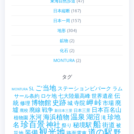
東海自然歩道
(47)
日本縦断
(167)
日本一周
(157)
地形
(304)
鉱物
(2)
化石
(2)
MONTURA
(2)
タグ
ご当地
ステーションビバーク
ラム
SL
MONTURA
伝
世界遺産
ロケ地
七大陸最高峰
サール条約
史跡
岬
峠
博物館
統
廃
寺院
市場
城
修理
墟
戦争
日本百名山
廃線
廃校
日本三景
新日本三景
温泉
海浜植物
湖沼
氷河
珍地
滝
植物園
珍百景
船
神社
名
秘境駅
街道
祭り
被
観光地
道の駅
野
装備
災地
路面電車