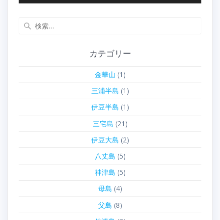
検
索:
カテゴリー
金華山
(1)
三浦半島
(1)
伊豆半島
(1)
三宅島
(21)
伊豆大島
(2)
八丈島
(5)
神津島
(5)
母島
(4)
父島
(8)