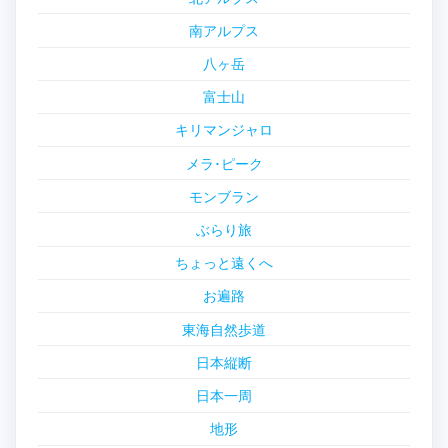
南アルプス
八ヶ岳
富士山
キリマンジャロ
メラ･ピーク
モンブラン
ぶらり旅
ちょっと遠くへ
お遍路
東海自然歩道
日本縦断
日本一周
地形