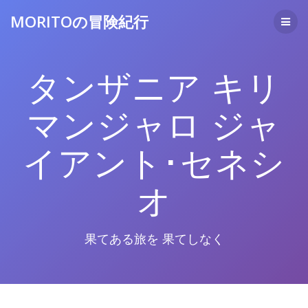
コ
MORITOの冒険紀行
ン
テ
ン
ツ
タンザニア キリ
へ
ス
キ
マンジャロ ジャ
ッ
プ
イアント･セネシ
オ
果てある旅を 果てしなく