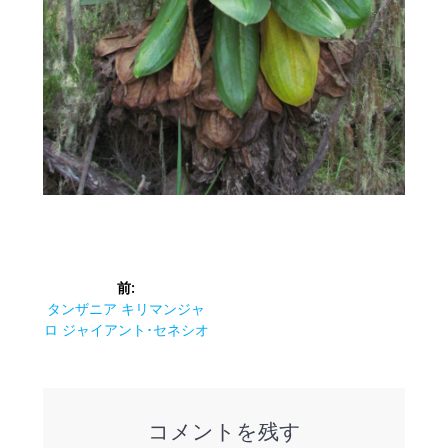
投
前:
稿
前
タンザニア キリマンジャ
の
ロ ジャイアント･セネシオ
ナ
投
稿:
ビ
コメントを残す
ゲ