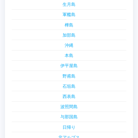
生月島
軍艦島
樺島
加部島
沖縄
本島
伊平屋島
野甫島
石垣島
西表島
波照間島
与那国島
日帰り
北アルプス