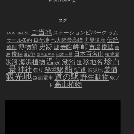
タグ
ご当地
ステーションビバーク
ラム
SL
MONTURA
伝統
世界遺産
ロケ地
七大陸最高峰
サール条約
史跡
岬
峠
博物館
廃墟
寺院
市場
城
修理
廃
戦争
日本百名山
廃線
植物園
校
日本三景
新日本三景
珍百
温泉
海浜植物
湖沼
氷河
珍地名
滝
景
船
神社
装備
秘境駅
街道
祭り
被災地
観光地
道の駅
野生動物
路面電車
駅ノ
高山植物
ート
動
画
プ
レ
ー