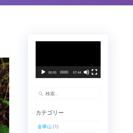
動
画
プ
レ
ー
00:00
07:44
ヤ
ー
検
索:
カテゴリー
金華山
(1)