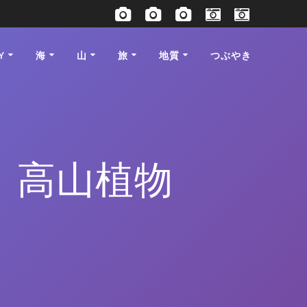
Y
海
山
旅
地質
つぶやき
 高山植物