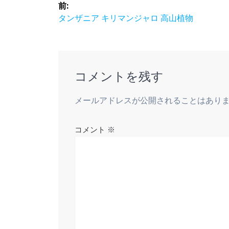
投
前:
稿
前
タンザニア キリマンジャロ 高山植物
の
ナ
投
稿:
ビ
コメントを残す
ゲ
メールアドレスが公開されることはあり
ー
コメント
※
シ
ョ
ン