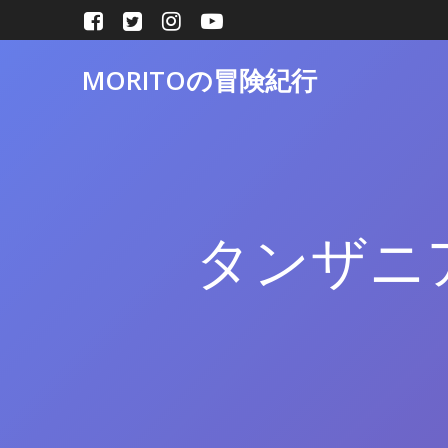
コ
ン
テ
MORITOの冒険紀行
ン
ツ
へ
ス
キ
ッ
プ
タンザニ