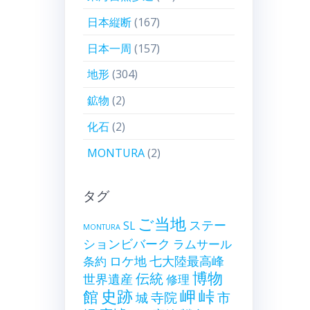
日本縦断
(167)
日本一周
(157)
地形
(304)
鉱物
(2)
化石
(2)
MONTURA
(2)
タグ
ご当地
ステー
SL
MONTURA
ションビバーク
ラムサール
ロケ地
七大陸最高峰
条約
博物
伝統
世界遺産
修理
史跡
岬
峠
館
寺院
市
城