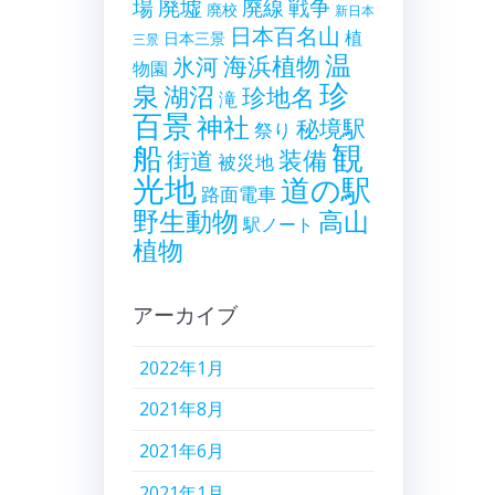
廃墟
戦争
場
廃線
廃校
新日本
日本百名山
植
日本三景
三景
温
海浜植物
氷河
物園
珍
泉
湖沼
珍地名
滝
百景
神社
秘境駅
祭り
観
船
装備
街道
被災地
光地
道の駅
路面電車
野生動物
高山
駅ノート
植物
アーカイブ
2022年1月
2021年8月
2021年6月
2021年1月