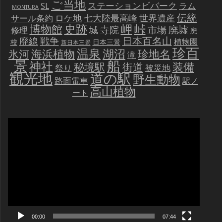
ご当地
ステーションビバーク
ラム
SL
MONTURA
伝統
世界遺産
ロケ地
七大陸最高峰
サール条約
史跡
岬
峠
博物館
廃墟
寺院
市場
城
修理
廃
戦争
日本百名山
廃線
植物園
校
日本三景
新日本三景
珍百
温泉
海浜植物
湖沼
氷河
珍地名
滝
景
船
神社
装備
秘境駅
街道
祭り
被災地
観光地
道の駅
野生動物
路面電車
駅ノ
高山植物
ート
動
画
プ
レ
ー
ヤ
ー
00:00
07:44