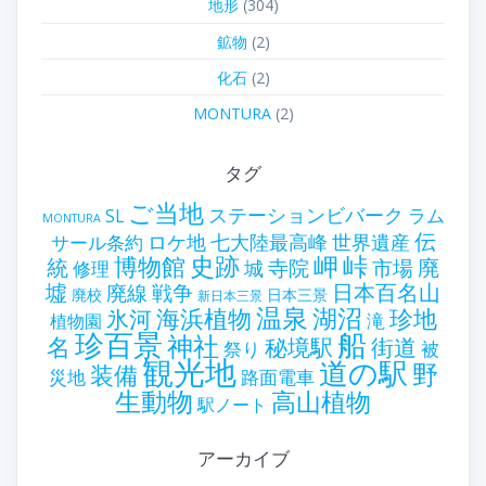
地形
(304)
鉱物
(2)
化石
(2)
MONTURA
(2)
タグ
ご当地
ステーションビバーク
ラム
SL
MONTURA
伝
世界遺産
ロケ地
七大陸最高峰
サール条約
史跡
岬
峠
博物館
統
廃
寺院
市場
城
修理
墟
戦争
日本百名山
廃線
廃校
日本三景
新日本三景
温泉
海浜植物
湖沼
氷河
珍地
滝
植物園
珍百景
船
神社
名
秘境駅
街道
祭り
被
観光地
道の駅
野
装備
災地
路面電車
生動物
高山植物
駅ノート
アーカイブ