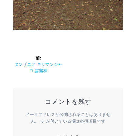
投
前:
稿
前
タンザニア キリマンジャ
の
ロ 雲霧林
ナ
投
稿:
ビ
コメントを残す
ゲ
ー
メールアドレスが公開されることはありませ
ん。
※
が付いている欄は必須項目です
シ