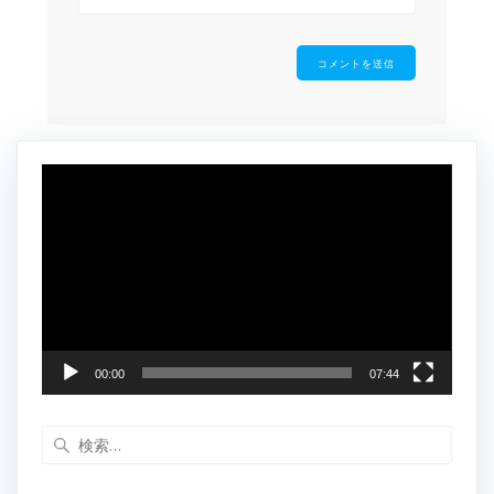
動
画
プ
レ
ー
ヤ
ー
00:00
07:44
検
索: