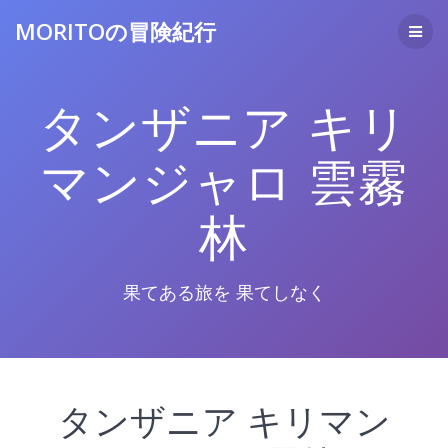
コ
MORITOの冒険紀行
ン
テ
ン
ツ
タンザニア キリ
へ
ス
キ
マンジャロ 雲霧
ッ
プ
林
果てある旅を 果てしなく
タンザニア キリマン