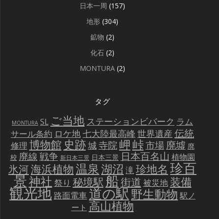
日本一周
(157)
地形
(304)
鉱物
(2)
化石
(2)
MONTURA
(2)
タグ
ご当地
ステーションビバーク
ラム
SL
MONTURA
伝統
世界遺産
ロケ地
七大陸最高峰
サール条約
史跡
岬
峠
博物館
廃墟
寺院
市場
城
修理
廃
戦争
日本百名山
廃線
植物園
校
日本三景
新日本三景
珍百
温泉
海浜植物
湖沼
氷河
珍地名
滝
景
船
神社
装備
秘境駅
街道
祭り
被災地
観光地
道の駅
野生動物
路面電車
駅ノ
高山植物
ート