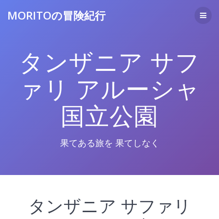
コ
MORITOの冒険紀行
ン
テ
ン
ツ
タンザニア サフ
へ
ス
キ
ァリ アルーシャ
ッ
プ
国立公園
果てある旅を 果てしなく
タンザニア サファリ