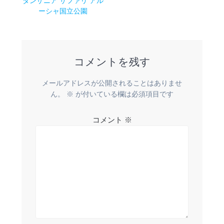
稿
タンザニア サファリ アル
の
ーシャ国立公園
ナ
投
稿:
ビ
コメントを残す
ゲ
ー
メールアドレスが公開されることはありませ
ん。
※
が付いている欄は必須項目です
シ
コメント
※
ョ
ン