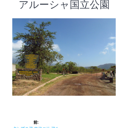
アルーシャ国立公園
投
前:
前