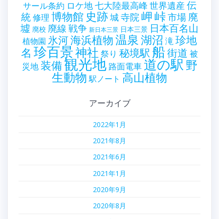
伝
世界遺産
ロケ地
七大陸最高峰
サール条約
史跡
岬
峠
博物館
統
廃
寺院
市場
城
修理
墟
戦争
日本百名山
廃線
廃校
日本三景
新日本三景
温泉
海浜植物
湖沼
氷河
珍地
滝
植物園
珍百景
船
神社
名
秘境駅
街道
祭り
被
観光地
道の駅
野
装備
災地
路面電車
生動物
高山植物
駅ノート
アーカイブ
2022年1月
2021年8月
2021年6月
2021年1月
2020年9月
2020年8月