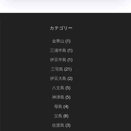
カテゴリー
金華山
(1)
三浦半島
(1)
伊豆半島
(1)
三宅島
(21)
伊豆大島
(2)
八丈島
(5)
神津島
(5)
母島
(4)
父島
(8)
佐渡島
(3)