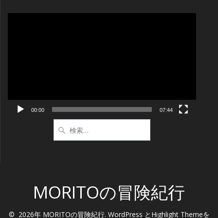
動
画
プ
レ
ー
ヤ
ー
00:00
07:44
検
索:
MORITOの冒険紀行
© 2026年 MORITOの冒険紀行. WordPress と
Highlight Theme
を