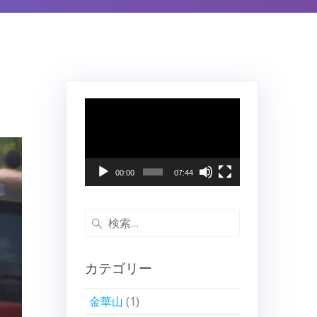
動
画
プ
レ
ー
00:00
07:44
ヤ
ー
検
索:
カテゴリー
金華山
(1)