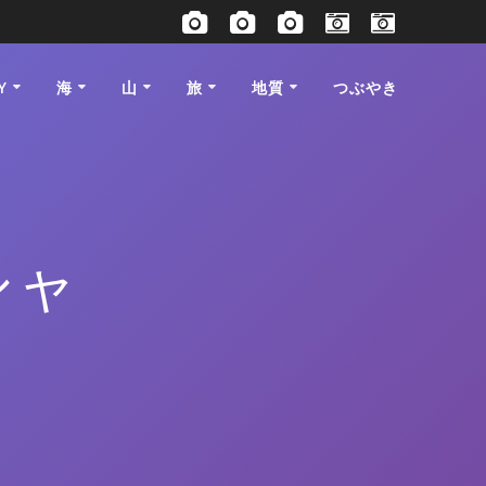
Y
海
山
旅
地質
つぶやき
シャ