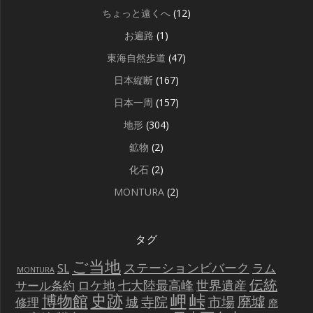
ちょっと遠くへ
(12)
お遍路
(1)
東海自然歩道
(47)
日本縦断
(167)
日本一周
(157)
地形
(304)
鉱物
(2)
化石
(2)
MONTURA
(2)
タグ
ご当地
ステーションビバーク
ラム
SL
MONTURA
伝統
世界遺産
ロケ地
七大陸最高峰
サール条約
史跡
岬
峠
博物館
廃墟
寺院
市場
城
修理
廃