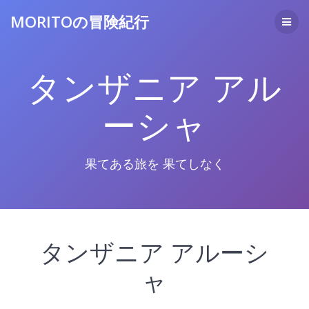
コ
MORITOの冒険紀行
ン
テ
ン
ツ
タンザニア アル
へ
ス
キ
ーシャ
ッ
プ
果てある旅を 果てしなく
タンザニア アルーシ
ャ