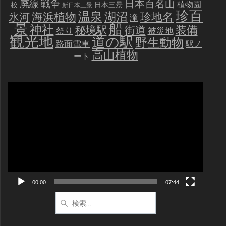
戦争
日本百名山
廃線
植物園
校
日本三景
新日本三景
珍百
温泉
海浜植物
湖沼
氷河
珍地名
滝
景
船
神社
装備
秘境駅
街道
祭り
被災地
観光地
道の駅
野生動物
路面電車
駅ノ
高山植物
ート
動
画
プ
レ
ー
ヤ
ー
00:00
07:44
検
索: