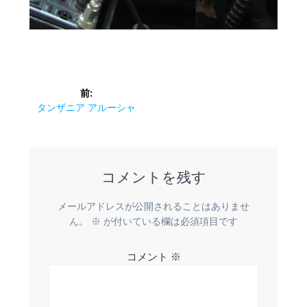
投
前:
稿
前
タンザニア アルーシャ
の
ナ
投
稿:
ビ
コメントを残す
ゲ
メールアドレスが公開されることはありませ
ー
ん。
※
が付いている欄は必須項目です
シ
コメント
※
ョ