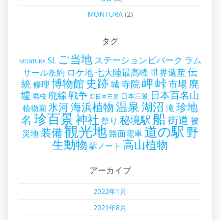
MONTURA
(2)
タグ
ご当地
ステーションビバーク
ラム
SL
MONTURA
伝
世界遺産
ロケ地
七大陸最高峰
サール条約
史跡
岬
峠
博物館
統
廃
寺院
市場
城
修理
墟
戦争
日本百名山
廃線
廃校
日本三景
新日本三景
温泉
海浜植物
湖沼
氷河
珍地
滝
植物園
珍百景
船
神社
名
秘境駅
街道
祭り
被
観光地
道の駅
野
装備
災地
路面電車
生動物
高山植物
駅ノート
アーカイブ
2022年1月
2021年8月