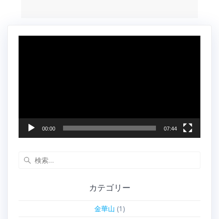
動
画
プ
レ
ー
ヤ
ー
00:00
07:44
検
索:
カテゴリー
金華山
(1)