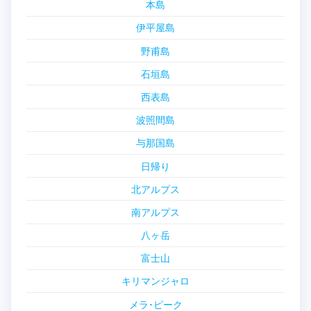
本島
伊平屋島
野甫島
石垣島
西表島
波照間島
与那国島
日帰り
北アルプス
南アルプス
八ヶ岳
富士山
キリマンジャロ
メラ･ピーク