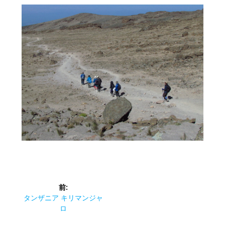
投
前:
稿
前
タンザニア キリマンジャ
の
ロ
ナ
投