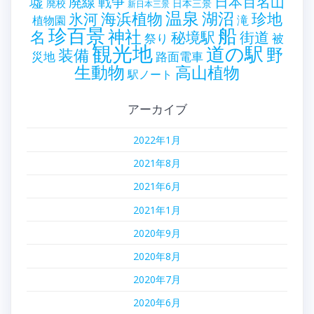
墟
戦争
日本百名山
廃線
廃校
日本三景
新日本三景
温泉
海浜植物
湖沼
氷河
珍地
滝
植物園
珍百景
船
神社
名
秘境駅
街道
祭り
被
観光地
道の駅
野
装備
災地
路面電車
生動物
高山植物
駅ノート
アーカイブ
2022年1月
2021年8月
2021年6月
2021年1月
2020年9月
2020年8月
2020年7月
2020年6月