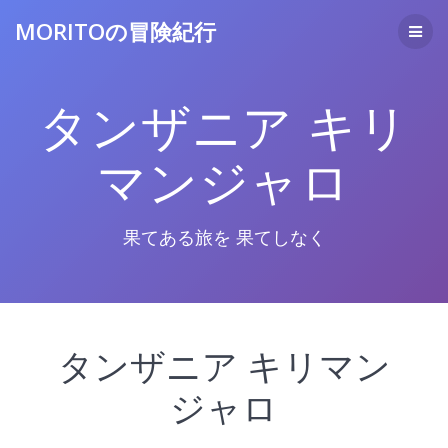
コ
MORITOの冒険紀行
ン
テ
ン
ツ
タンザニア キリ
へ
ス
キ
マンジャロ
ッ
プ
果てある旅を 果てしなく
タンザニア キリマン
ジャロ