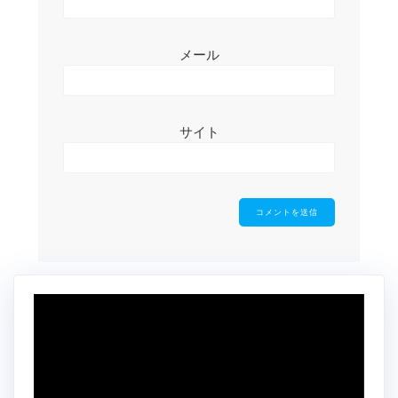
メール
サイト
動
画
プ
レ
ー
ヤ