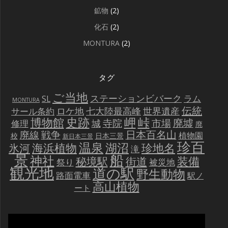
鉱物
(2)
化石
(2)
MONTURA
(2)
タグ
ご当地
ステーションビバーク
ラム
SL
MONTURA
伝統
世界遺産
ロケ地
七大陸最高峰
サール条約
史跡
岬
峠
博物館
廃墟
寺院
市場
城
修理
廃
戦争
日本百名山
廃線
植物園
校
日本三景
新日本三景
珍百
温泉
海浜植物
湖沼
氷河
珍地名
滝
景
船
神社
装備
秘境駅
街道
祭り
被災地
観光地
道の駅
野生動物
路面電車
駅ノ
高山植物
ート
動