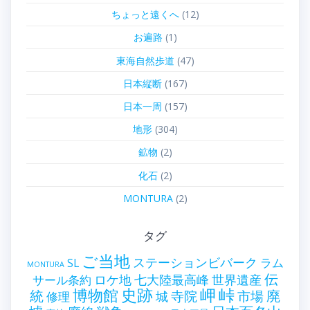
ちょっと遠くへ
(12)
お遍路
(1)
東海自然歩道
(47)
日本縦断
(167)
日本一周
(157)
地形
(304)
鉱物
(2)
化石
(2)
MONTURA
(2)
タグ
ご当地
ステーションビバーク
ラム
SL
MONTURA
伝
世界遺産
ロケ地
七大陸最高峰
サール条約
史跡
岬
峠
博物館
統
廃
寺院
市場
城
修理