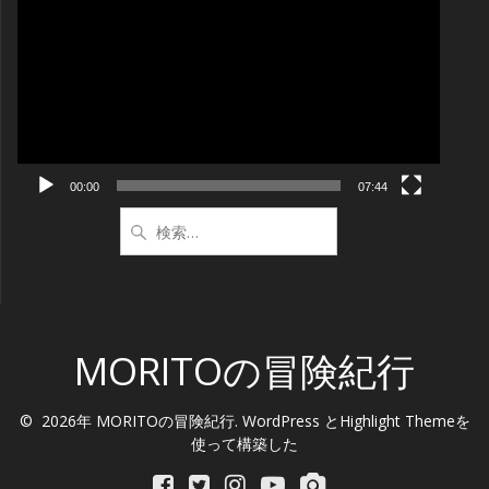
画
プ
レ
ー
ヤ
ー
00:00
07:44
検
索:
MORITOの冒険紀行
© 2026年 MORITOの冒険紀行. WordPress と
Highlight Theme
を
使って構築した