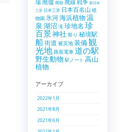
廃墟
戦争
場
廃線
廃校
新日本
日本百名山
植
日本三景
三景
温
海浜植物
氷河
物園
珍
泉
湖沼
珍地名
滝
百景
神社
秘境駅
祭り
観
船
装備
街道
被災地
光地
道の駅
路面電車
野生動物
高山
駅ノート
植物
アーカイブ
2022年1月
2021年8月
2021年6月
2021年1月