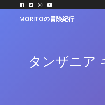
コ
ン
テ
MORITOの冒険紀行
ン
ツ
へ
ス
キ
ッ
プ
タンザニア 