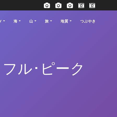
Y
海
山
旅
地質
つぶやき
ウフル･ピーク