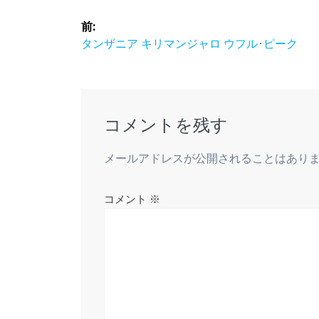
投
前:
稿
前
タンザニア キリマンジャロ ウフル･ピーク
の
ナ
投
稿:
ビ
コメントを残す
ゲ
メールアドレスが公開されることはあり
ー
コメント
※
シ
ョ
ン