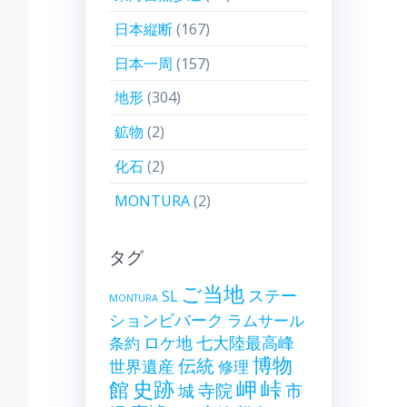
日本縦断
(167)
日本一周
(157)
地形
(304)
鉱物
(2)
化石
(2)
MONTURA
(2)
タグ
ご当地
ステー
SL
MONTURA
ションビバーク
ラムサール
ロケ地
七大陸最高峰
条約
博物
伝統
世界遺産
修理
史跡
岬
峠
館
寺院
市
城