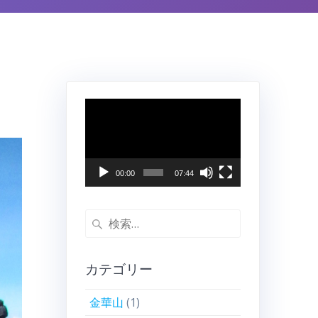
動
画
プ
レ
ー
00:00
07:44
ヤ
ー
検
索:
カテゴリー
金華山
(1)