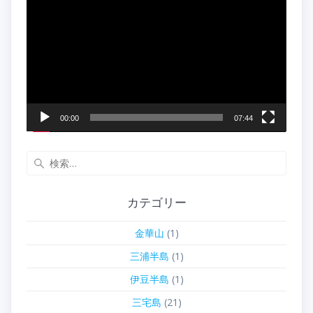
画
プ
レ
ー
ヤ
ー
00:00
07:44
検
索:
カテゴリー
金華山
(1)
三浦半島
(1)
伊豆半島
(1)
三宅島
(21)