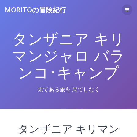
コ
MORITOの冒険紀行
ン
テ
ン
ツ
タンザニア キリ
へ
ス
キ
マンジャロ バラ
ッ
プ
ンコ･キャンプ
果てある旅を 果てしなく
タンザニア キリマン