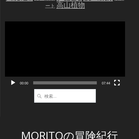
高山植物
ート
動
画
プ
レ
ー
ヤ
ー
00:00
07:44
検
索:
MORITOの冒険紀行