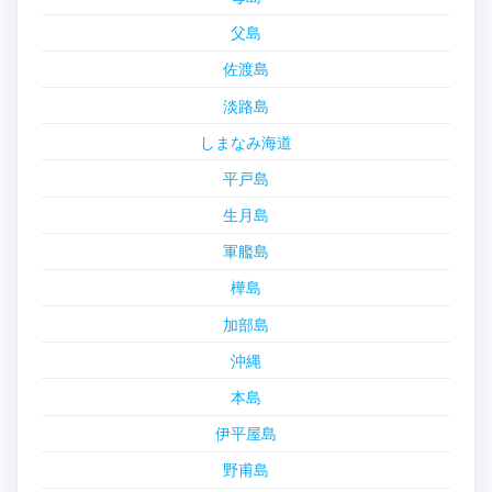
父島
佐渡島
淡路島
しまなみ海道
平戸島
生月島
軍艦島
樺島
加部島
沖縄
本島
伊平屋島
野甫島