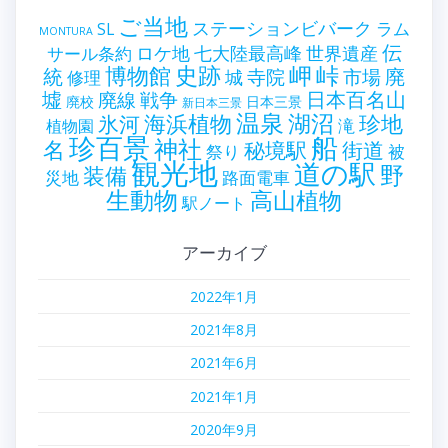
ご当地
ステーションビバーク
ラム
SL
MONTURA
伝
世界遺産
ロケ地
七大陸最高峰
サール条約
史跡
岬
峠
博物館
統
廃
寺院
市場
城
修理
墟
戦争
日本百名山
廃線
廃校
日本三景
新日本三景
温泉
海浜植物
湖沼
氷河
珍地
滝
植物園
珍百景
船
神社
名
秘境駅
街道
祭り
被
観光地
道の駅
野
装備
災地
路面電車
生動物
高山植物
駅ノート
アーカイブ
2022年1月
2021年8月
2021年6月
2021年1月
2020年9月