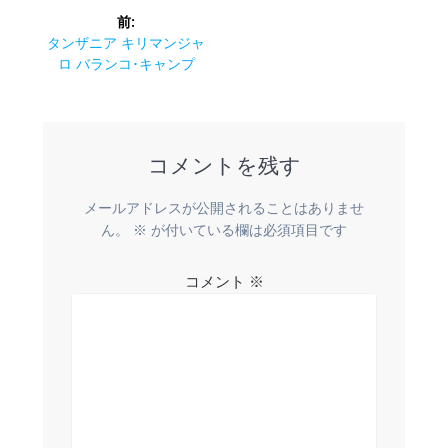
投
前:
稿
前
タンザニア キリマンジャ
の
ロ バランコ･キャンプ
ナ
投
稿:
ビ
コメントを残す
ゲ
ー
メールアドレスが公開されることはありませ
ん。
※
が付いている欄は必須項目です
シ
コメント
※
ョ
ン