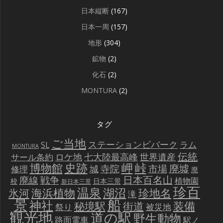
日本縦断
(167)
日本一周
(157)
地形
(304)
鉱物
(2)
化石
(2)
MONTURA
(2)
タグ
ご当地
ステーションビバーク
ラム
SL
MONTURA
伝統
世界遺産
ロケ地
七大陸最高峰
サール条約
史跡
岬
峠
博物館
廃墟
寺院
市場
城
修理
廃
戦争
日本百名山
廃線
植物園
校
日本三景
新日本三景
珍百
温泉
海浜植物
湖沼
氷河
珍地名
滝
景
船
神社
装備
秘境駅
街道
祭り
被災地
観光地
道の駅
野生動物
路面電車
駅ノ