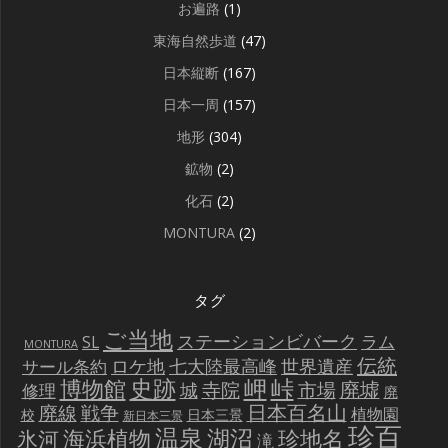
お遍路
(1)
東海自然歩道
(47)
日本縦断
(167)
日本一周
(157)
地形
(304)
鉱物
(2)
化石
(2)
MONTURA
(2)
タグ
ご当地
ステーションビバーク
ラム
SL
MONTURA
伝統
世界遺産
ロケ地
七大陸最高峰
サール条約
史跡
岬
峠
博物館
廃墟
寺院
市場
城
修理
廃
戦争
日本百名山
廃線
植物園
校
日本三景
新日本三景
珍百
温泉
海浜植物
湖沼
氷河
珍地名
滝