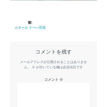
投
前:
稿
前
カタール ドーハ空港
の
ナ
投
稿:
ビ
コメントを残す
ゲ
メールアドレスが公開されることはありませ
ー
ん。
※
が付いている欄は必須項目です
シ
コメント
※
ョ
ン