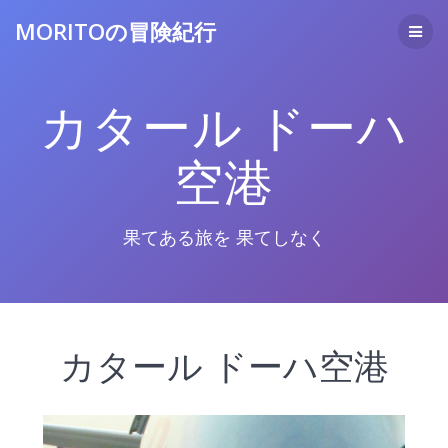
コ
MORITOの冒険紀行
ン
テ
ン
ツ
カタール ドーハ
へ
ス
キ
空港
ッ
プ
果てある旅を 果てしなく
カタール ドーハ空港