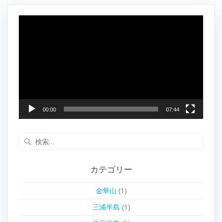
動
画
プ
レ
ー
ヤ
ー
00:00
07:44
検
索:
カテゴリー
金華山
(1)
三浦半島
(1)