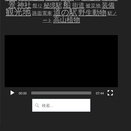
景
船
神社
装備
秘境駅
街道
祭り
被災地
観光地
道の駅
野生動物
路面電車
駅ノ
高山植物
ート
動
画
プ
レ
ー
ヤ
ー
00:00
07:44
検
索: