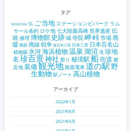
タグ
ご当地
ステーションビバーク
ラム
SL
MONTURA
伝
世界遺産
ロケ地
七大陸最高峰
サール条約
史跡
岬
峠
博物館
統
廃
寺院
市場
城
修理
墟
戦争
日本百名山
廃線
廃校
日本三景
新日本三景
温泉
海浜植物
湖沼
氷河
珍地
滝
植物園
珍百景
船
神社
名
秘境駅
街道
祭り
被
観光地
道の駅
野
装備
災地
路面電車
生動物
高山植物
駅ノート
アーカイブ
2022年1月
2021年8月
2021年6月
2021年1月