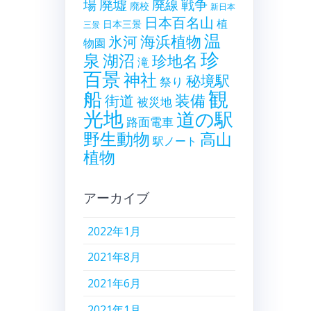
廃墟
戦争
場
廃線
廃校
新日本
日本百名山
植
日本三景
三景
温
海浜植物
氷河
物園
珍
泉
湖沼
珍地名
滝
百景
神社
秘境駅
祭り
観
船
装備
街道
被災地
光地
道の駅
路面電車
野生動物
高山
駅ノート
植物
アーカイブ
2022年1月
2021年8月
2021年6月
2021年1月