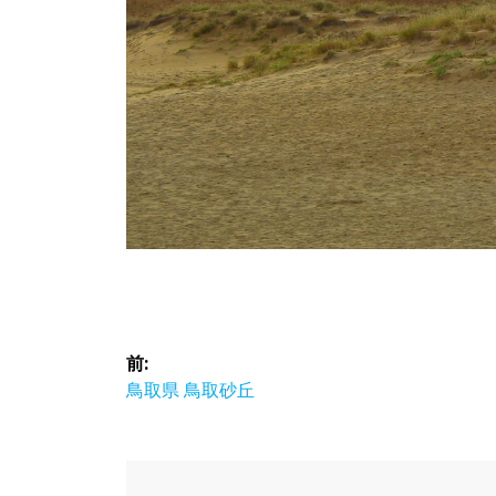
投
前:
稿
前
鳥取県 鳥取砂丘
の
ナ
投
稿: