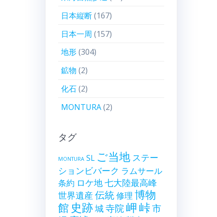
日本縦断
(167)
日本一周
(157)
地形
(304)
鉱物
(2)
化石
(2)
MONTURA
(2)
タグ
ご当地
ステー
SL
MONTURA
ションビバーク
ラムサール
ロケ地
七大陸最高峰
条約
博物
伝統
世界遺産
修理
史跡
岬
峠
館
寺院
市
城