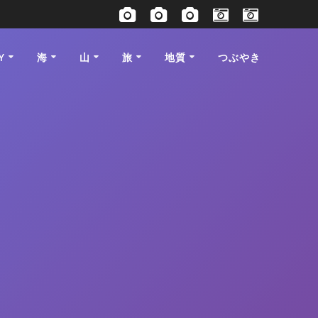
Y
海
山
旅
地質
つぶやき