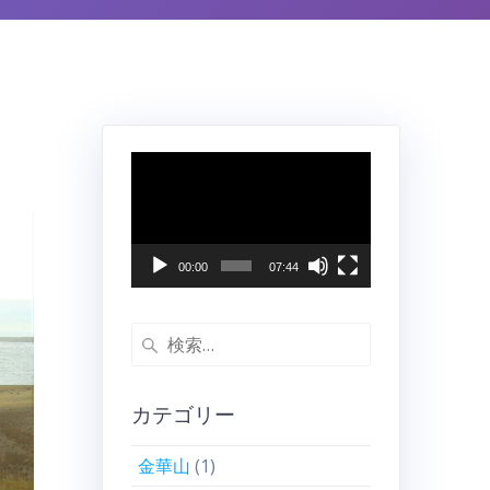
動
画
プ
レ
ー
00:00
07:44
ヤ
ー
検
索:
カテゴリー
金華山
(1)