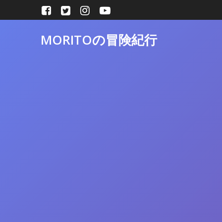
コ
ン
テ
MORITOの冒険紀行
ン
ツ
へ
ス
キ
ッ
プ